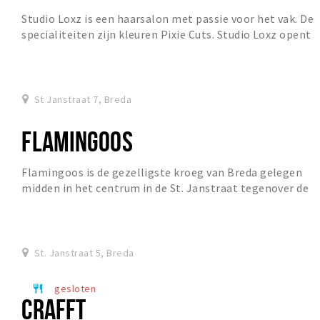
Studio Loxz is een haarsalon met passie voor het vak. De
specialiteiten zijn kleuren Pixie Cuts. Studio Loxz opent
op 11 maart 2020 haar deuren.
St Janstraat 7, Breda
FLAMINGOOS
Flamingoos is de gezelligste kroeg van Breda gelegen
midden in het centrum in de St. Janstraat tegenover de
H. Antoniuskathedraal.…
St. Janstraat 5, Breda
gesloten
restaurant
CRAFFT