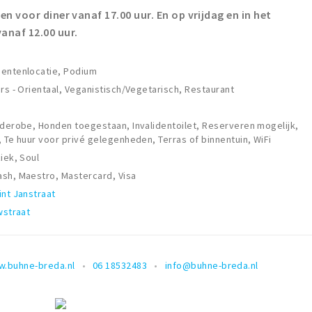
en voor diner vanaf 17.00 uur. En op vrijdag en in het
anaf 12.00 uur.
mentenlocatie, Podium
rs - Orientaal, Veganistisch/Vegetarisch, Restaurant
rderobe, Honden toegestaan, Invalidentoilet, Reserveren mogelijk,
, Te huur voor privé gelegenheden, Terras of binnentuin, WiFi
iek, Soul
sh, Maestro, Mastercard, Visa
int Janstraat
wstraat
.buhne-breda.nl
06 18532483
info@buhne-breda.nl