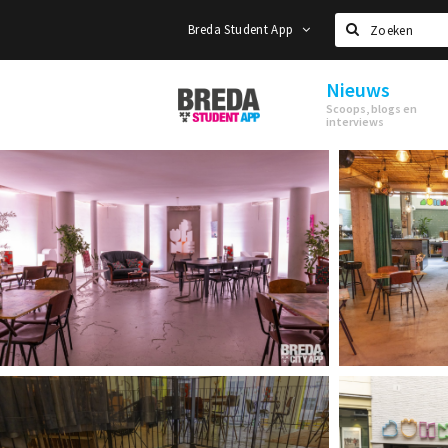
Breda Student App
Zoeken
Nieuws
Breda
Scoops, blogs en
Student
interviews
App