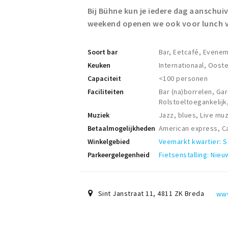
Bij Bühne kun je iedere dag aanschuiv
weekend openen we ook voor lunch v
Soort bar
Bar, Eetcafé, Evene
Keuken
Internationaal, Ooste
Capaciteit
<100 personen
Faciliteiten
Bar (na)borrelen, Ga
Rolstoeltoegankelijk
Muziek
Jazz, blues, Live muz
Betaalmogelijkheden
American express, Ca
Winkelgebied
Veemarkt kwartier: S
Parkeergelegenheid
Fietsenstalling: Nieu
Sint Janstraat 11
,
4811 ZK
Breda
www