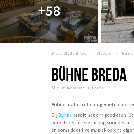
+58
Breda Student App
Stappen
Bühne
BÜHNE BREDA
Sint Janstraat 11
,
Breda
Bühne, dat is culinair genieten met e
Bij
Bühne
draait het om goed eten. G
bereid met passie en oog voor detail. T
én soms door live muziek op ons eig