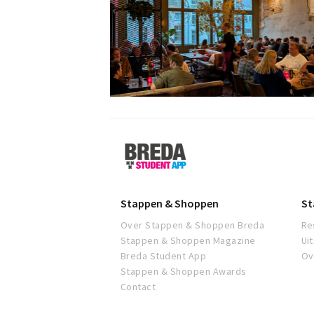
Breda
Student
App
Stappen & Shoppen
St
Over Stappen & Shoppen Breda
Re
Stappen & Shoppen Magazine
Ui
Breda Student App
Ov
Stappen & Shoppen Awards
Contact