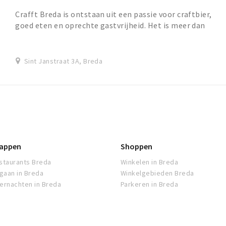
Crafft Breda is ontstaan uit een passie voor craftbier,
goed eten en oprechte gastvrijheid. Het is meer dan
alleen een café, restaurant of evenementen...
Sint Janstraat 3A, Breda
appen
Shoppen
staurants Breda
Winkelen in Breda
tgaan in Breda
Winkelgebieden Breda
ernachten in Breda
Parkeren in Breda