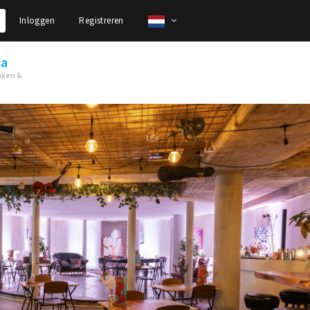
Inloggen
Registreren
ca
nken &