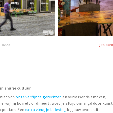
geslote
 Breda
en snufje cultuur
eniet van
onze verfijnde gerechten
en verrassende smaken,
erwijl jij borrelt of dineert, word je altijd omringd door kunst
en podium. Een
extra vleugje beleving
bij jouw avond uit.