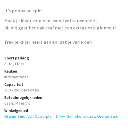
Musea, theaters & podia
It’s gonna be epic!
Uitjes & activiteiten
Maak je klaar voor een avond vol verwennerij,
Studentenroutes
bij mij gaat het dak eraf met een extra dosis glamour!
Natuurgebieden
Party pics
Trek je killer heels aan en laat je verleiden
Eten
Soort parking
Drinken
Auto, Fiets
Slapen
Keuken
Internationaal
Recreatief
Capaciteit
Winkels
100 - 250 personen
Winkelgebieden
Betaalmogelijkheden
Cash, Maestro
Deals
Winkelgebied
Parkeren
Oranje Zuid: Van Coothplein & Nw. Ginnekenstraat
,
Oranje Zuid