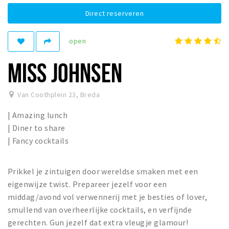
Woonruimte
Direct reserveren
Inschrijven gemeente
Zorgverzekering
open
Huisarts en eerste hulp
MISS JOHNSEN
Q&A
Van Coothplein 23
,
Breda
KORTING
Breda Student Shop
| Amazing lunch
| Diner to share
Draai aan het rad!
| Fancy cocktails
VRIJE TIJD
Sport
Prikkel je zintuigen door wereldse smaken met een
eigenwijze twist. Prepareer jezelf voor een
Nieuws
middag/avond vol verwennerij met je besties of lover,
Agenda
smullend van overheerlijke cocktails, en verfijnde
Bezienswaardigheden
gerechten. Gun jezelf dat extra vleugje glamour!