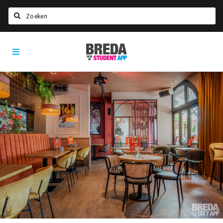
Zoeken
Breda
HOME
Student
Select language
App
STUDEREN
Voel je thuis in Breda | GoodMood
Welkom in Breda
Studentenverenigingen
Studentenraad
Studentenroutes
New in town? Check FAQ!
WONEN