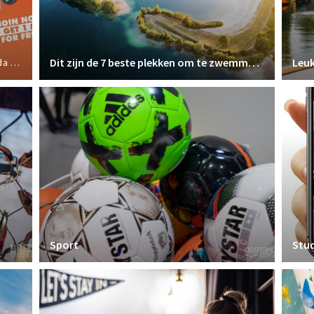
Dit zijn de 7 beste plekken om te zwemmen in Breda
Leuk
ports
Sport
Stu