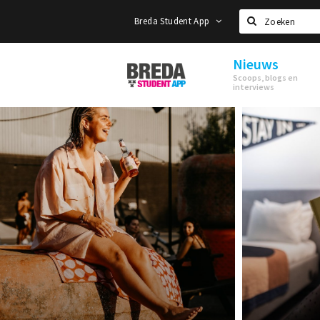
Breda Student App
Zoeken
Nieuws
Breda
Scoops, blogs en
Student
interviews
App