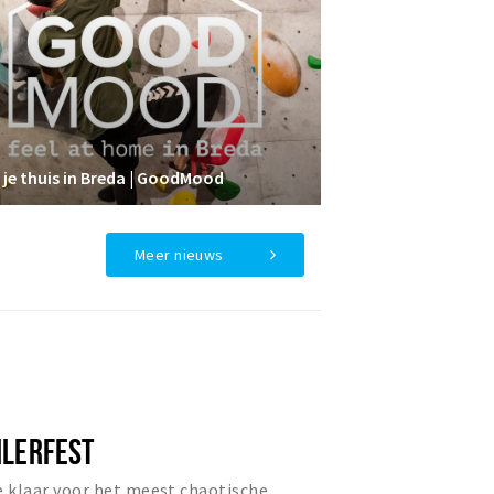
 je thuis in Breda | GoodMood
Meer nieuws
ILERFEST
e klaar voor het meest chaotische,