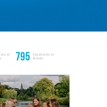
795
ies in
Vacatures in
a
Breda