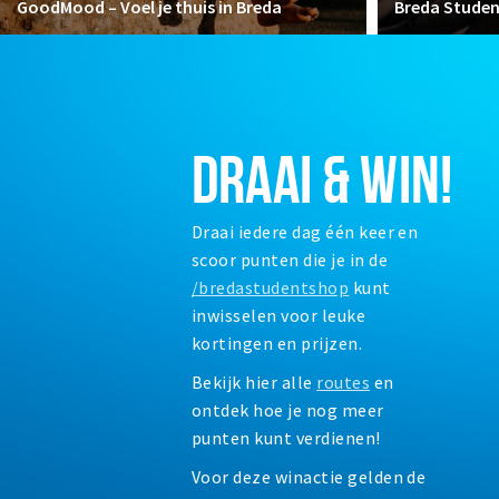
GoodMood – Voel je thuis in Breda
Breda Stude
DRAAI & WIN!
Draai iedere dag één keer en
scoor punten die je in de
/bredastudentshop
kunt
inwisselen voor leuke
kortingen en prijzen.
Bekijk hier alle
routes
en
ontdek hoe je nog meer
punten kunt verdienen!
Voor deze winactie gelden de