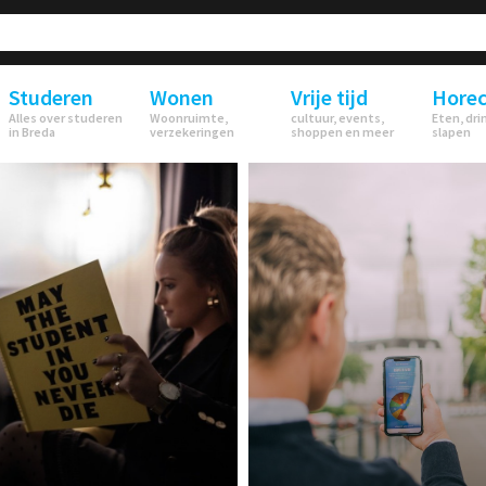
Studeren
Wonen
Vrije tijd
Hore
Alles over studeren
Woonruimte,
cultuur, events,
Eten, dri
in Breda
verzekeringen
shoppen en meer
slapen