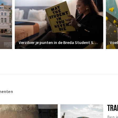
Verzilver je punten in de Breda Student Shop
Voel
menten
TRA
Ben j