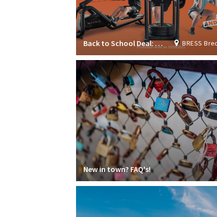
Back to School Deal: Join now & get 1 month FREE!
BRESS Breda Student S
New in town? FAQ's!