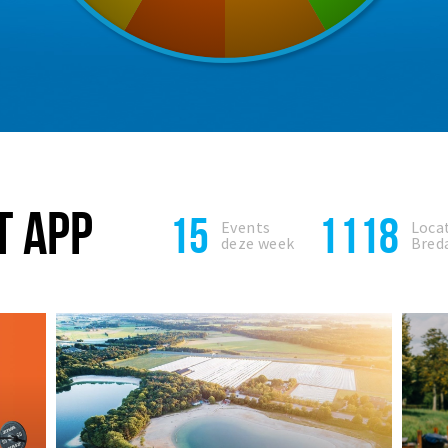
T APP
15
1118
Events
Locat
deze week
Bred