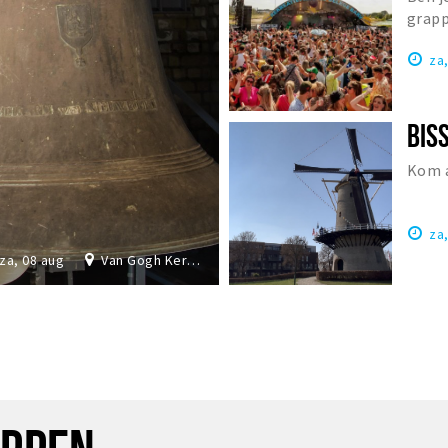
grapp
Nede
za
Kom a
za
za, 08 aug
Van Gogh Kerk Etten-Leur