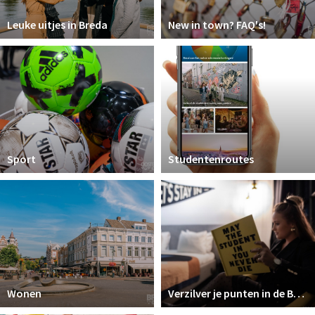
Leuke uitjes in Breda
New in town? FAQ's!
Sport
Studentenroutes
Wonen
Verzilver je punten in de Breda Student Shop