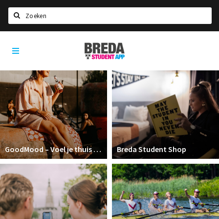
Zoeken
Breda
HOME
Student
Select language
App
STUDEREN
Voel je thuis in Breda | GoodMood
Welkom in Breda
Studentenverenigingen
GoodMood – Voel je thuis in Breda
Breda Student Shop
Studentenraad
Studentenroutes
New in town? Check FAQ!
WONEN