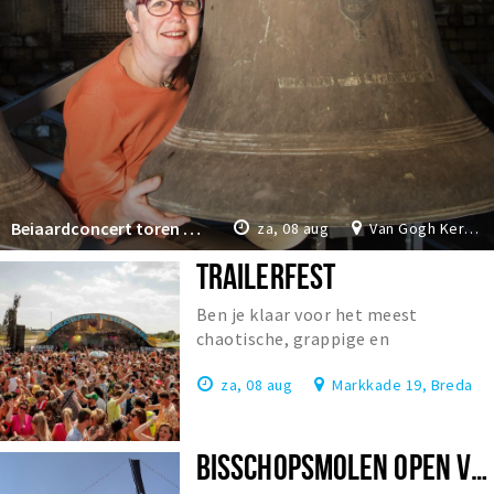
Beiaardconcert toren Van Gogh Kerk
za, 08 aug
Van Gogh Kerk Etten-Leur
TRAILERFEST
Ben je klaar voor het meest
chaotische, grappige en
onvergetelijke festival van
za, 08 aug
Markkade 19, Breda
Nederland?
BISSCHOPSMOLEN OPEN VOOR BEZOEK