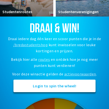
Woonruimte
Inschrijven gemeente
Studentenroutes
Studentenverenigingen
Zorgverzekering
DRAAI & WIN!
Huisarts en eerste hulp
Q&A
Draai iedere dag één keer en scoor punten die je in de
/bredastudentshop
kunt inwisselen voor leuke
KORTING
kortingen en prijzen.
Breda Student Shop
Bekijk hier alle
routes
en ontdek hoe je nog meer
Draai aan het rad!
punten kunt verdienen!
VRIJE TIJD
Voor deze winactie gelden de
actievoorwaarden
.
Sport
Login to spin the wheel!
Nieuws
Agenda
Bezienswaardigheden