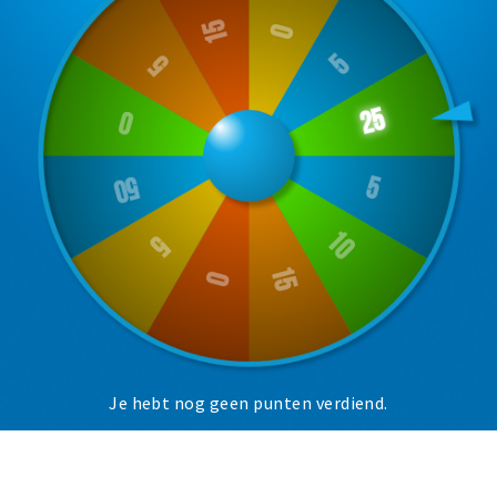
Musea, theaters & podia
Uitjes & activiteiten
Studentenroutes
Natuurgebieden
Party pics
Eten
Drinken
Slapen
Recreatief
Winkels
Winkelgebieden
Je hebt nog geen punten verdiend.
Deals
Parkeren