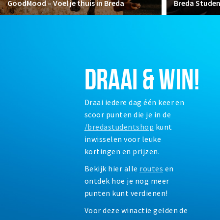
GoodMood – Voel je thuis in Breda
Breda Stude
DRAAI & WIN!
Draai iedere dag één keer en
scoor punten die je in de
/bredastudentshop
kunt
inwisselen voor leuke
kortingen en prijzen.
Bekijk hier alle
routes
en
ontdek hoe je nog meer
punten kunt verdienen!
Voor deze winactie gelden de