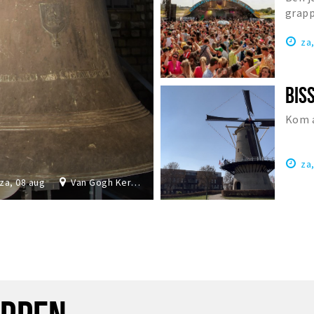
grapp
Nede
za
Kom a
za
za, 08 aug
Van Gogh Kerk Etten-Leur