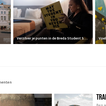
Verzilver je punten in de Breda Student Shop
Voel
menten
TRA
Ben j