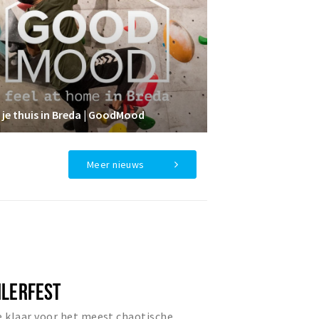
 je thuis in Breda | GoodMood
Meer nieuws
ILERFEST
e klaar voor het meest chaotische,