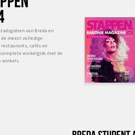
OPPEN
4
stadsgidsen van Breda en
s de meest volledige
 restaurants, cafés en
r complete winkelgids met de
 winkels.
BREDA STUDENT 