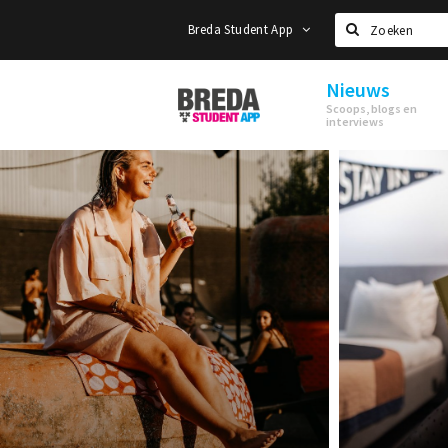
Breda Student App
Zoeken
Nieuws
Breda
Scoops, blogs en
Student
interviews
App