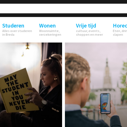
Studeren
Wonen
Vrije tijd
Hore
Alles over studeren
Woonruimte,
cultuur, events,
Eten, dri
in Breda
verzekeringen
shoppen en meer
slapen