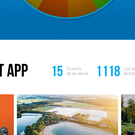
T APP
15
1118
Events
Locat
deze week
Bred