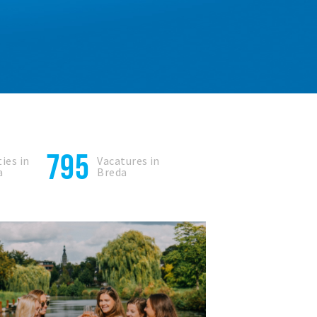
795
ies in
Vacatures in
a
Breda