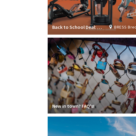
Back to School Deal: Join now & get 1 month FREE!
BRESS Breda Student S
New in town? FAQ's!