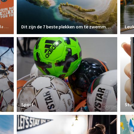
Dit zijn de 7 beste plekken om te zwemmen in Breda
Leuk
ports
Sport
Stu