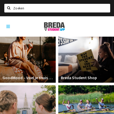
Zoeken
Breda
HOME
Student
Select language
App
STUDEREN
Voel je thuis in Breda | GoodMood
Welkom in Breda
Studentenverenigingen
GoodMood – Voel je thuis in Breda
Breda Student Shop
Studentenraad
Studentenroutes
New in town? Check FAQ!
WONEN