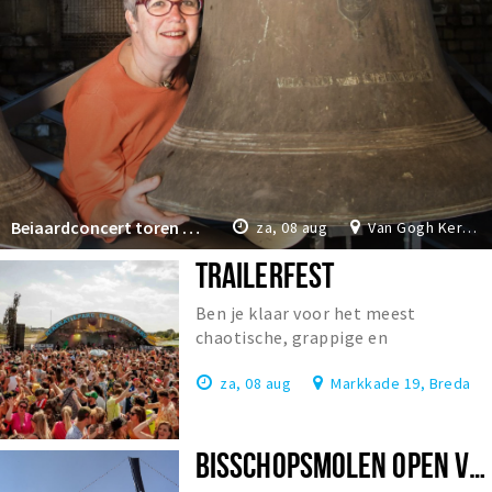
Beiaardconcert toren Van Gogh Kerk
za, 08 aug
Van Gogh Kerk Etten-Leur
TRAILERFEST
Ben je klaar voor het meest
chaotische, grappige en
onvergetelijke festival van
za, 08 aug
Markkade 19, Breda
Nederland?
BISSCHOPSMOLEN OPEN VOOR BEZOEK