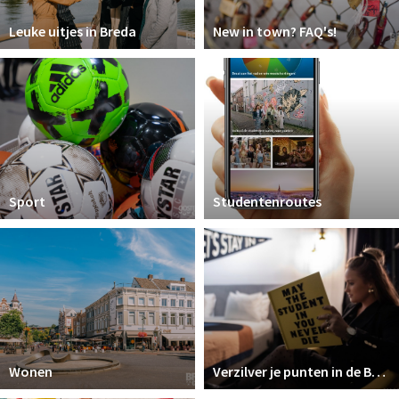
Leuke uitjes in Breda
New in town? FAQ's!
Sport
Studentenroutes
Wonen
Verzilver je punten in de Breda Student Shop