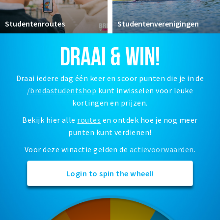
Woonruimte
Inschrijven gemeente
Studentenroutes
Studentenverenigingen
Zorgverzekering
DRAAI & WIN!
Huisarts en eerste hulp
Q&A
Draai iedere dag één keer en scoor punten die je in de
/bredastudentshop
kunt inwisselen voor leuke
KORTING
kortingen en prijzen.
Breda Student Shop
Bekijk hier alle
routes
en ontdek hoe je nog meer
Draai aan het rad!
punten kunt verdienen!
VRIJE TIJD
Voor deze winactie gelden de
actievoorwaarden
.
Sport
Login to spin the wheel!
Nieuws
Agenda
Bezienswaardigheden