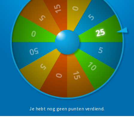
Musea, theaters & podia
Uitjes & activiteiten
Studentenroutes
Natuurgebieden
Party pics
Eten
Drinken
Slapen
Recreatief
Winkels
Winkelgebieden
Je hebt nog geen punten verdiend.
Deals
Parkeren