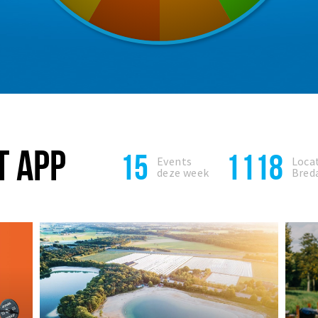
T APP
15
1118
Events
Locat
deze week
Bred