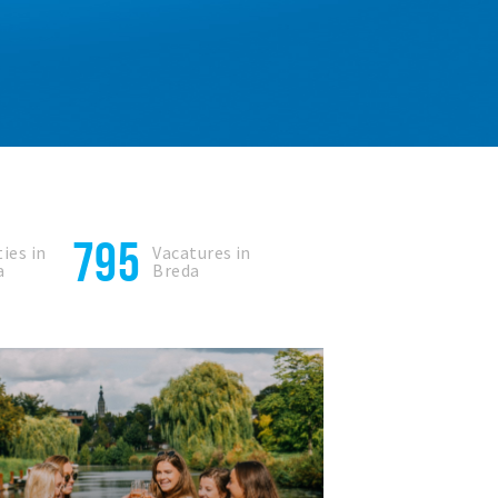
795
ies in
Vacatures in
a
Breda