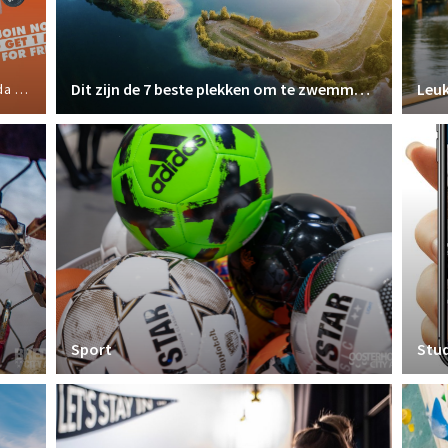
Dit zijn de 7 beste plekken om te zwemmen in Breda
Leuk
ports
Sport
Stu