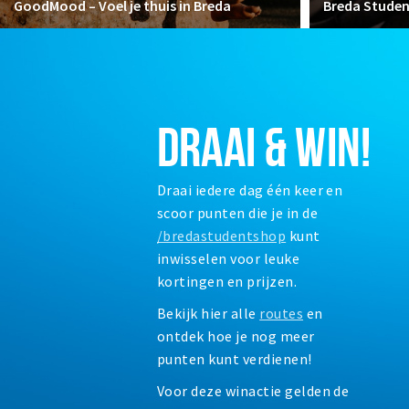
GoodMood – Voel je thuis in Breda
Breda Stude
DRAAI & WIN!
Draai iedere dag één keer en
scoor punten die je in de
/bredastudentshop
kunt
inwisselen voor leuke
kortingen en prijzen.
Bekijk hier alle
routes
en
ontdek hoe je nog meer
punten kunt verdienen!
Voor deze winactie gelden de