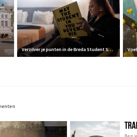
Verzilver je punten in de Breda Student Shop
Voel
menten
TRA
Ben j