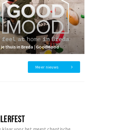
 je thuis in Breda | GoodMood
Meer nieuws
ILERFEST
e klaar voor het meest chaotische,