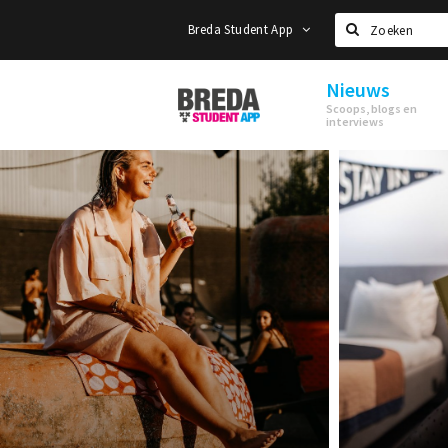
Breda Student App
Zoeken
Nieuws
Breda
Scoops, blogs en
Student
interviews
App