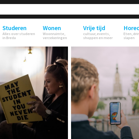
Studeren
Wonen
Vrije tijd
Hore
Alles over studeren
Woonruimte,
cultuur, events,
Eten, dri
in Breda
verzekeringen
shoppen en meer
slapen