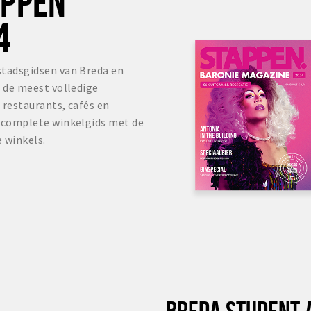
OPPEN
4
stadsgidsen van Breda en
s de meest volledige
 restaurants, cafés en
r complete winkelgids met de
 winkels.
BREDA STUDENT 