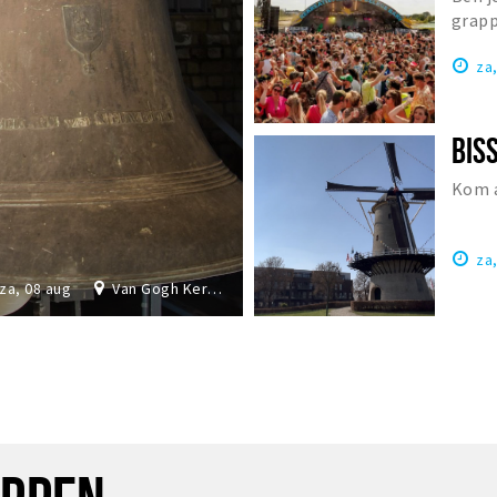
grapp
Nede
za
Kom a
za
za, 08 aug
Van Gogh Kerk Etten-Leur