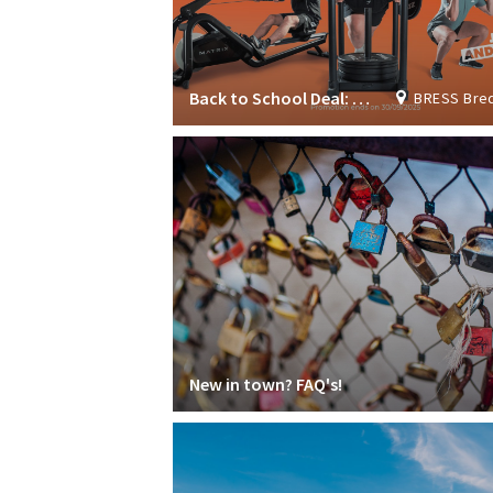
Back to School Deal: Join now & get 1 month FREE!
BRESS Breda Student S
New in town? FAQ's!