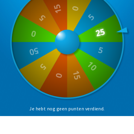
Musea, theaters & podia
Uitjes & activiteiten
Studentenroutes
Natuurgebieden
Party pics
Eten
Drinken
Slapen
Recreatief
Winkels
Winkelgebieden
Je hebt nog geen punten verdiend.
Deals
Parkeren