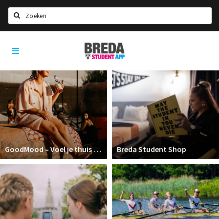
Zoeken
Breda
HOME
Student
Select language
App
STUDEREN
Voel je thuis in Breda | GoodMood
Welkom in Breda
Studentenverenigingen
GoodMood – Voel je thuis in Breda
Breda Student Shop
Studentenraad
Studentenroutes
New in town? Check FAQ!
WONEN