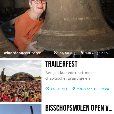
Beiaardconcert toren Van Gogh Kerk
za, 08 aug
Van Gogh Kerk Etten-Leur
TRAILERFEST
Ben je klaar voor het meest
chaotische, grappige en
onvergetelijke festival van
za, 08 aug
Markkade 19, Breda
Nederland?
BISSCHOPSMOLEN OPEN VOOR BEZOEK