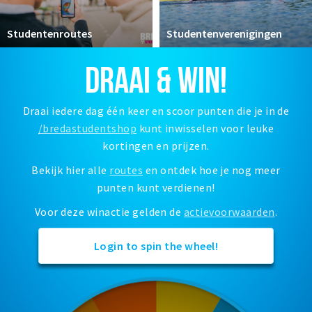
Woonruimte
Inschrijven gemeente
Studentenroutes
Studentenverenigingen
Zorgverzekering
DRAAI & WIN!
Huisarts en eerste hulp
Q&A
Draai iedere dag één keer en scoor punten die je in de
/bredastudentshop
kunt inwisselen voor leuke
KORTING
kortingen en prijzen.
Breda Student Shop
Bekijk hier alle
routes
en ontdek hoe je nog meer
Draai aan het rad!
punten kunt verdienen!
VRIJE TIJD
Voor deze winactie gelden de
actievoorwaarden
.
Sport
Login to spin the wheel!
Nieuws
Agenda
Bezienswaardigheden