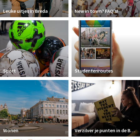
Leuke uitjes in Breda
New in town? FAQ's!
Sport
Studentenroutes
Wonen
Verzilver je punten in de Breda Student Shop