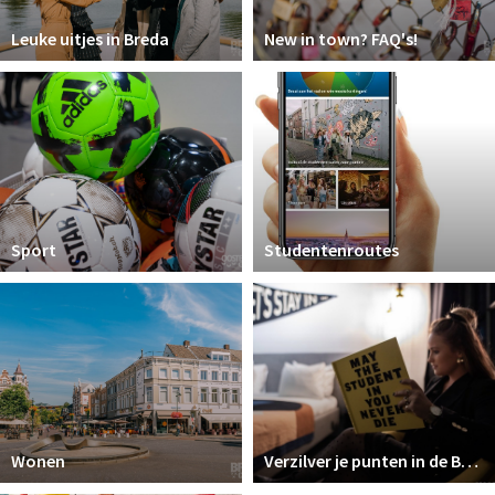
Leuke uitjes in Breda
New in town? FAQ's!
Sport
Studentenroutes
Wonen
Verzilver je punten in de Breda Student Shop