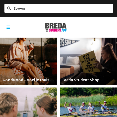
Zoeken
Breda
HOME
Student
Select language
App
STUDEREN
Voel je thuis in Breda | GoodMood
Welkom in Breda
Studentenverenigingen
GoodMood – Voel je thuis in Breda
Breda Student Shop
Studentenraad
Studentenroutes
New in town? Check FAQ!
WONEN