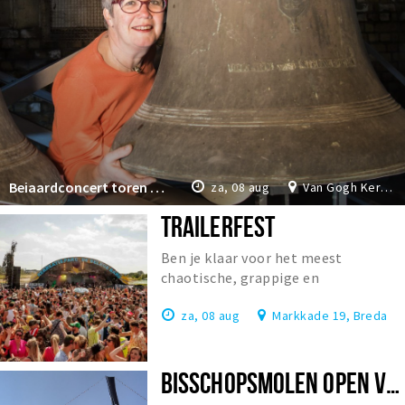
Beiaardconcert toren Van Gogh Kerk
za, 08 aug
Van Gogh Kerk Etten-Leur
TRAILERFEST
Ben je klaar voor het meest
chaotische, grappige en
onvergetelijke festival van
za, 08 aug
Markkade 19, Breda
Nederland?
BISSCHOPSMOLEN OPEN VOOR BEZOEK