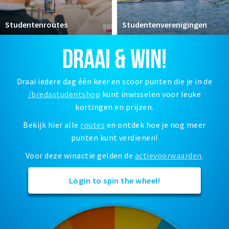
Woonruimte
Inschrijven gemeente
Studentenroutes
Studentenverenigingen
Zorgverzekering
DRAAI & WIN!
Huisarts en eerste hulp
Q&A
Draai iedere dag één keer en scoor punten die je in de
/bredastudentshop
kunt inwisselen voor leuke
KORTING
kortingen en prijzen.
Breda Student Shop
Bekijk hier alle
routes
en ontdek hoe je nog meer
Draai aan het rad!
punten kunt verdienen!
VRIJE TIJD
Voor deze winactie gelden de
actievoorwaarden
.
Sport
Login to spin the wheel!
Nieuws
Agenda
Bezienswaardigheden