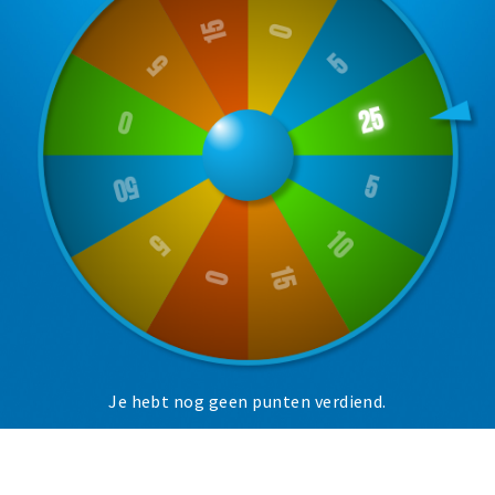
Musea, theaters & podia
Uitjes & activiteiten
Studentenroutes
Natuurgebieden
Party pics
Eten
Drinken
Slapen
Recreatief
Winkels
Winkelgebieden
Je hebt nog geen punten verdiend.
Deals
Parkeren