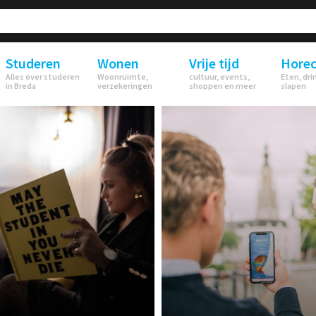
Studeren
Wonen
Vrije tijd
Hore
Alles over studeren
Woonruimte,
cultuur, events,
Eten, dri
in Breda
verzekeringen
shoppen en meer
slapen