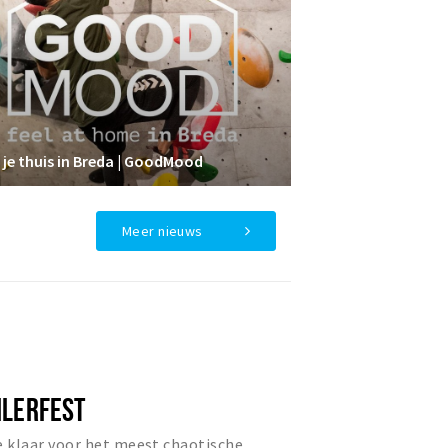
 je thuis in Breda | GoodMood
Meer nieuws
ILERFEST
e klaar voor het meest chaotische,