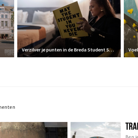
Verzilver je punten in de Breda Student Shop
Voel
menten
TRA
Ben j