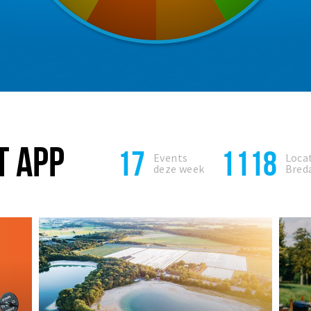
T APP
17
1118
Events
Locat
deze week
Bred