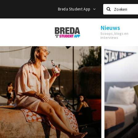
Breda Student App
Zoeken
Nieuws
Breda
Scoops, blogs en
Student
interviews
App