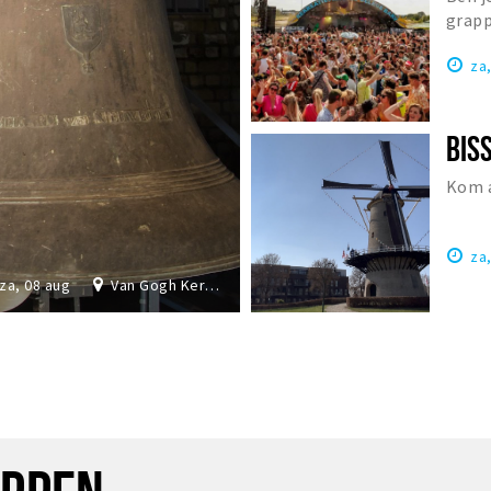
grapp
Nede
za
Kom a
za
za, 08 aug
Van Gogh Kerk Etten-Leur