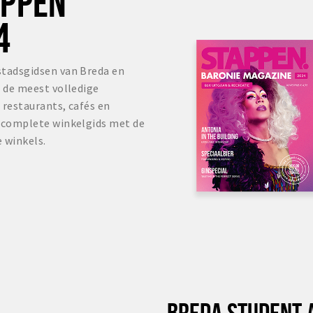
OPPEN
4
stadsgidsen van Breda en
s de meest volledige
 restaurants, cafés en
r complete winkelgids met de
 winkels.
BREDA STUDENT 