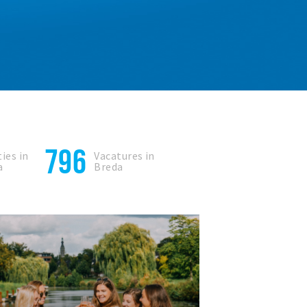
796
ies in
Vacatures in
a
Breda