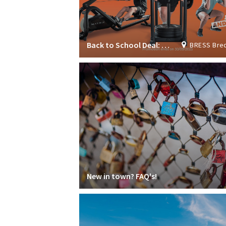
Back to School Deal: Join now & get 1 month FREE!
BRESS Breda Student S
New in town? FAQ's!