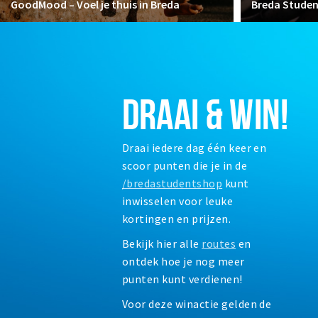
GoodMood – Voel je thuis in Breda
Breda Stude
DRAAI & WIN!
Draai iedere dag één keer en
scoor punten die je in de
/bredastudentshop
kunt
inwisselen voor leuke
kortingen en prijzen.
Bekijk hier alle
routes
en
ontdek hoe je nog meer
punten kunt verdienen!
Voor deze winactie gelden de