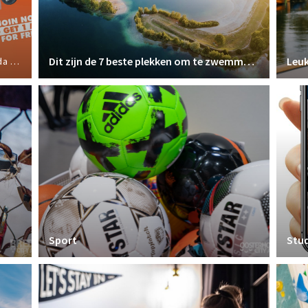
Dit zijn de 7 beste plekken om te zwemmen in Breda
Leuk
ports
Sport
Stu