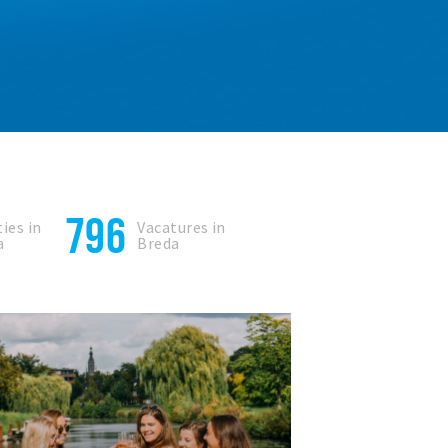
796
ies in
Vacatures in
a
Breda