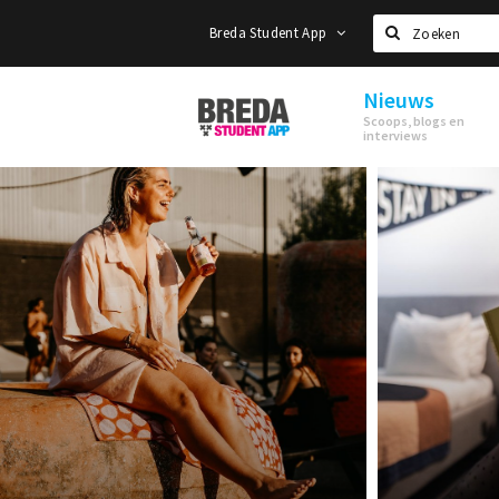
Breda Student App
Zoeken
Nieuws
Breda
Scoops, blogs en
Student
interviews
App