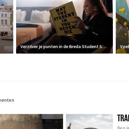
Verzilver je punten in de Breda Student Shop
Voel
menten
TRA
Ben j