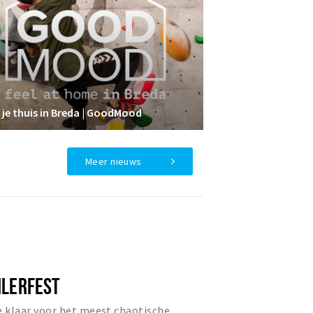
 je thuis in Breda | GoodMood
Meer nieuws
ILERFEST
e klaar voor het meest chaotische,