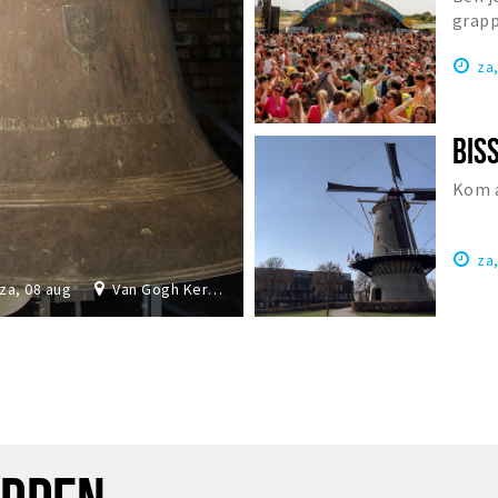
grapp
Nede
za
Kom a
za
za, 08 aug
Van Gogh Kerk Etten-Leur