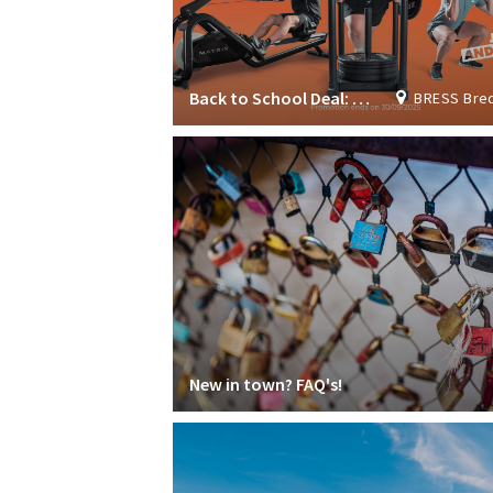
Back to School Deal: Join now & get 1 month FREE!
BRESS Breda Student S
New in town? FAQ's!