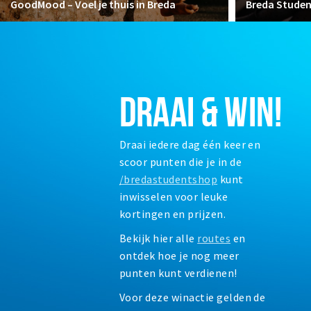
GoodMood – Voel je thuis in Breda
Breda Stude
DRAAI & WIN!
Draai iedere dag één keer en
scoor punten die je in de
/bredastudentshop
kunt
inwisselen voor leuke
kortingen en prijzen.
Bekijk hier alle
routes
en
ontdek hoe je nog meer
punten kunt verdienen!
Voor deze winactie gelden de