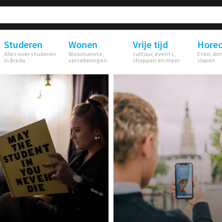
Studeren
Wonen
Vrije tijd
Hore
Alles over studeren
Woonruimte,
cultuur, events,
Eten, dri
in Breda
verzekeringen
shoppen en meer
slapen