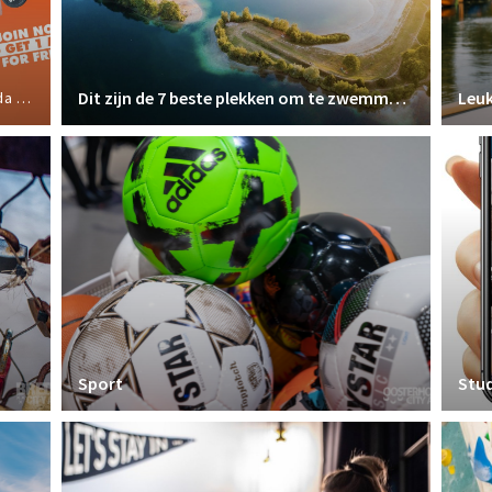
Dit zijn de 7 beste plekken om te zwemmen in Breda
Leuk
ports
Sport
Stu