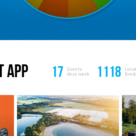
T APP
17
1118
Events
Locat
deze week
Bred