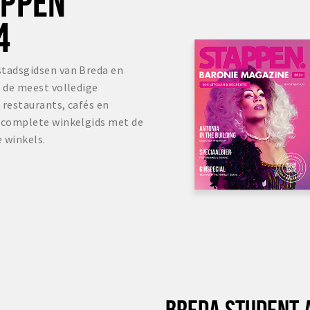
OPPEN
4
stadsgidsen van Breda en
s de meest volledige
 restaurants, cafés en
r complete winkelgids met de
 winkels.
BREDA STUDENT 