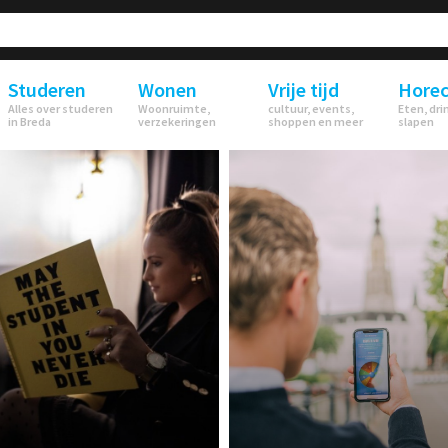
Studeren
Wonen
Vrije tijd
Hore
Alles over studeren
Woonruimte,
cultuur, events,
Eten, dri
in Breda
verzekeringen
shoppen en meer
slapen