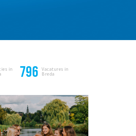
796
ies in
Vacatures in
a
Breda