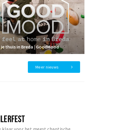
 je thuis in Breda | GoodMood
Meer nieuws
ILERFEST
e klaar voor het meest chaotische,