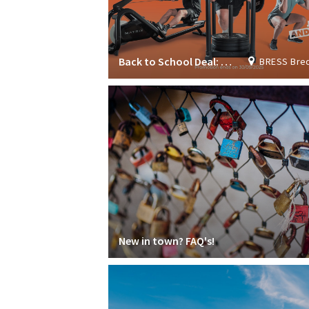
Back to School Deal: Join now & get 1 month FREE!
BRESS Breda Student S
New in town? FAQ's!