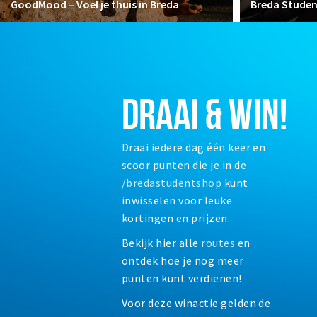
GoodMood – Voel je thuis in Breda
Breda Stude
DRAAI & WIN!
Draai iedere dag één keer en
scoor punten die je in de
/bredastudentshop
kunt
inwisselen voor leuke
kortingen en prijzen.
Bekijk hier alle
routes
en
ontdek hoe je nog meer
punten kunt verdienen!
Voor deze winactie gelden de