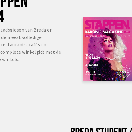
OPPEN
4
stadsgidsen van Breda en
s de meest volledige
 restaurants, cafés en
r complete winkelgids met de
 winkels.
BREDA STUDENT 