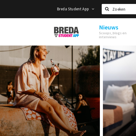
Breda Student App
Zoeken
Nieuws
Breda
Scoops, blogs en
Student
interviews
App