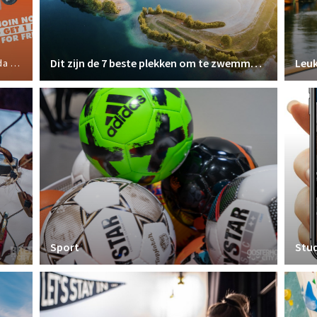
Dit zijn de 7 beste plekken om te zwemmen in Breda
Leuk
ports
Sport
Stu