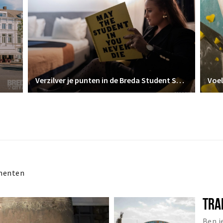
Verzilver je punten in de Breda Student Shop
Voel
menten
TRA
Ben j