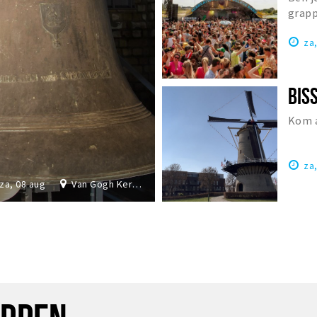
grapp
Nede
za
Kom a
za
za, 08 aug
Van Gogh Kerk Etten-Leur