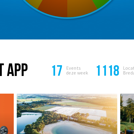
T APP
17
1118
Events
Locat
deze week
Bred