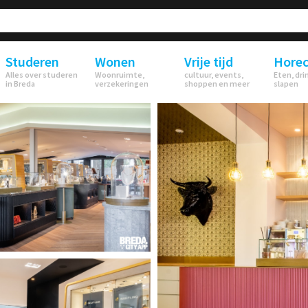
Studeren
Wonen
Vrije tijd
Hore
Alles over studeren
Woonruimte,
cultuur, events,
Eten, dri
in Breda
verzekeringen
shoppen en meer
slapen