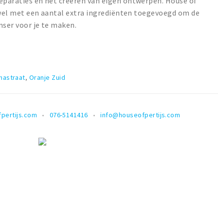
reparaties en het creëren van eigen ontwerpen. House of
ar wel met een aantal extra ingrediënten toegevoegd om de
nser voor je te maken.
inastraat
,
Oranje Zuid
pertijs.com
076-5141416
info@houseofpertijs.com