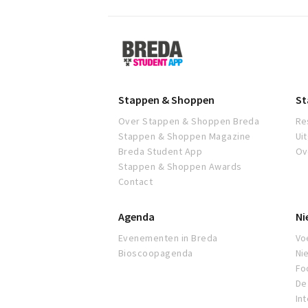
Breda
Student
App
Stappen & Shoppen
St
Over Stappen & Shoppen Breda
Re
Stappen & Shoppen Magazine
Ui
Breda Student App
Ov
Stappen & Shoppen Awards
Contact
Agenda
Ni
Evenementen in Breda
Voe
Bioscoopagenda
Ni
Fo
De 
In