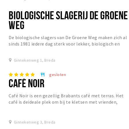
BIOLOGISCHE SLAGERIJ DE GROENE
WEG
De biologische slagers van De Groene Weg maken zich al
sinds 1981 iedere dag sterk voor lekker, biologisch en
ambachtelijk vlees. De Groene Weg is opg...
Ginnekenweg 1, Breda
gesloten
restaurant
CAFÉ NOIR
Café Noir is een gezellig Brabants café met terras. Het
café is deideale plek om bij te kletsen met vrienden,
familie en/of collega’s, een spelletje b...
Ginnekenweg 3, Breda