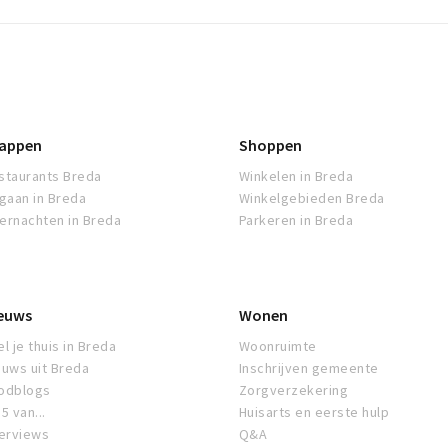
appen
Shoppen
staurants Breda
Winkelen in Breda
tgaan in Breda
Winkelgebieden Breda
ernachten in Breda
Parkeren in Breda
euws
Wonen
l je thuis in Breda
Woonruimte
euws uit Breda
Inschrijven gemeente
odblogs
Zorgverzekering
5 van...
Huisarts en eerste hulp
terviews
Q&A