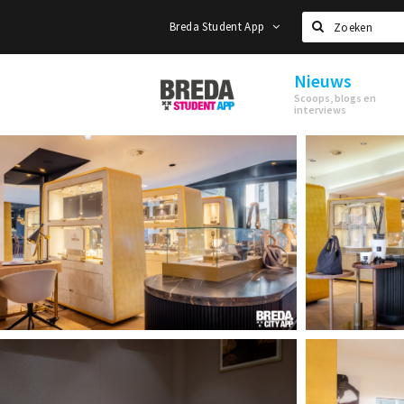
Breda Student App
Zoeken
Nieuws
Breda
Scoops, blogs en
Student
interviews
App