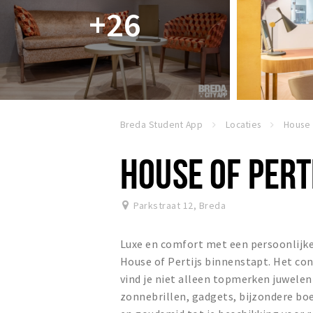
+26
Breda Student App
Locaties
House 
HOUSE OF PERT
Parkstraat 12
,
Breda
Luxe en comfort met een persoonlijke
House of Pertijs binnenstapt. Het con
vind je niet alleen topmerken juwelen
zonnebrillen, gadgets, bijzondere b