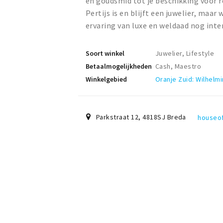
en goudsmid tot je beschikking voor 
Pertijs is en blijft een juwelier, ma
ervaring van luxe en weldaad nog inte
Soort winkel
Juwelier, Lifestyle
Betaalmogelijkheden
Cash, Maestro
Winkelgebied
Oranje Zuid: Wilhelm
Parkstraat 12
,
4818SJ
Breda
houseof