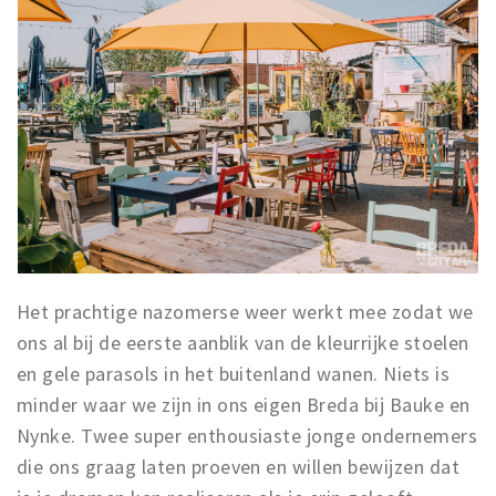
Musea, theaters & podia
Uitjes & activiteiten
Studentenroutes
Natuurgebieden
Party pics
Eten
Drinken
Slapen
Recreatief
Het prachtige nazomerse weer werkt mee zodat we
Winkels
ons al bij de eerste aanblik van de kleurrijke stoelen
Winkelgebieden
en gele parasols in het buitenland wanen. Niets is
minder waar we zijn in ons eigen Breda bij Bauke en
Deals
Nynke. Twee super enthousiaste jonge ondernemers
Parkeren
die ons graag laten proeven en willen bewijzen dat