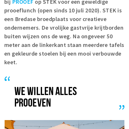
bij
PROOEF
op STEK voor een geweldige
Woonruimte
prooeflunch (open sinds 10 juli 2020). STEK is
Inschrijven gemeente
een Bredase broedplaats voor creatieve
Zorgverzekering
ondernemers. De vrolijke gastvrije krijtborden
Huisarts en eerste hulp
buiten wijzen ons de weg. Na ongeveer 50
Q&A
meter aan de linkerkant staan meerdere tafels
en gekleurde stoelen bij een mooi verbouwde
KORTING
keet.
Breda Student Shop
Draai aan het rad!
VRIJE TIJD
WE WILLEN ALLES
Sport
PROOEVEN
Nieuws
Agenda
Bezienswaardigheden