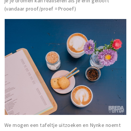
je je dromen kan realiseren als je erin gelooft
Inloggen
(vandaar proof/proef =Prooef)
We mogen een tafeltje uitzoeken en Nynke noemt