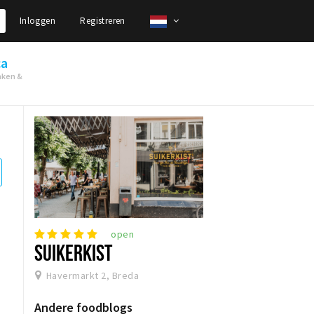
Inloggen
Registreren
ca
nken &
open
SUIKERKIST
Havermarkt 2, Breda
Andere foodblogs