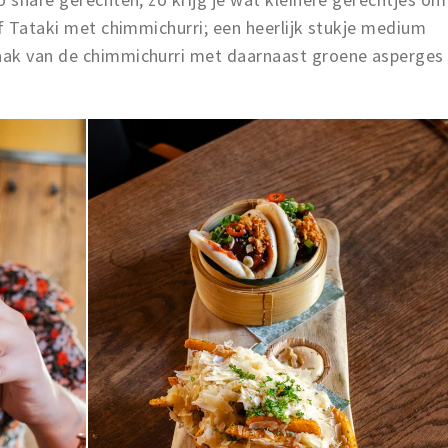
ef Tataki met chimmichurri; een heerlijk stukje medium
aak van de chimmichurri met daarnaast groene asperges