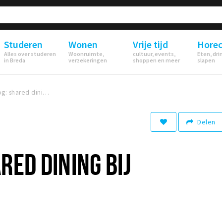
Studeren
Wonen
Vrije tijd
Hore
Alles over studeren
Woonruimte,
cultuur, events,
Eten, dri
in Breda
verzekeringen
shoppen en meer
slapen
Foodblog: shared dining bij Suikerkist
Delen
RED DINING BIJ