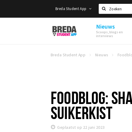
Breda Student App
Zoeken
Nieuws
Breda
Scoops, blogs en
Student
interviews
App
Breda Student App
Nieuws
FOODBLOG: SHA
SUIKERKIST
Geplaatst op 22 juni 2023