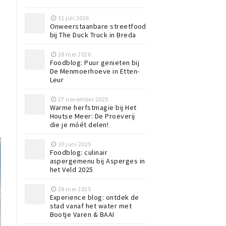
31 juli 2026
Onweerstaanbare streetfood
bij The Duck Truck in Breda
28 mei 2026
Foodblog: Puur genieten bij
De Menmoerhoeve in Etten-
Leur
27 november 2025
Warme herfstmagie bij Het
Houtse Meer: De Proeverij
die je móét delen!
10 juni 2025
Foodblog: culinair
aspergemenu bij Asperges in
het Veld 2025
28 mei 2025
Experience blog: ontdek de
stad vanaf het water met
Bootje Varen & BAAI