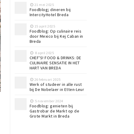
21 mei 2025
Foodblog; dineren bij
IntercityHotel Breda
15 april 2025
Foodblog: Op culinaire reis
door Mexico bij Kej Caban in
Breda
8 april 2025
CHEF'S! FOOD & DRINKS: DE
CULINAIRE SENSATIE IN HET
HART VAN BREDA
26 februari 2025
Werk of studeer in alle rust
bij De Nobelaer in Etten-Leur
5 november 2024
Foodblog: genieten bij
Gastrobar de Markt op de
Grote Markt in Breda