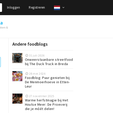
Inloggen
Registreren
ca
nken &
Andere foodblogs
31 juli 2026
Onweerstaanbare streetfood
bij The Duck Truck in Breda
28 mei 2026
Foodblog: Puur genieten bij
De Menmoerhoeve in Etten-
Leur
27 november 2025
Warme herfstmagie bij Het
Houtse Meer: De Proeverij
die je móét delen!