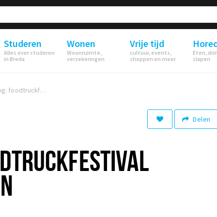
Studeren
Wonen
Vrije tijd
Hore
Alles over studeren
Woonruimte,
cultuur, events,
Eten, dri
in Breda
verzekeringen
shoppen en meer
slapen
Foodblog: foodtruckfestival Bumperkluiven
Delen
ODTRUCKFESTIVAL
EN