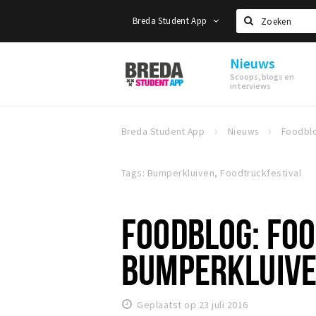
Breda Student App
Zoeken
Nieuws
Breda
Scoops, blogs en
Student
interviews
App
Breda Student App
Nieuws
Tags: Bumperkluiven, Foodtruckfestival
FOODBLOG: FO
BUMPERKLUIV
Geplaatst op 23 juli 2016