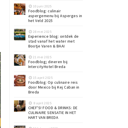
10 juni 2025
Foodblog: culinair
aspergemenu bij Asperges in
het Veld 2025
28 mei 2025
Experience blog: ontdek de
stad vanaf het water met
Bootje Varen & BAAI
21 mei 2025
Foodblog; dineren bij
IntercityHotel Breda
15 april 2025
Foodblog: Op culinaire reis
door Mexico bij Kej Caban in
Breda
8 april 2025
CHEF'S! FOOD & DRINKS: DE
CULINAIRE SENSATIE IN HET
HART VAN BREDA