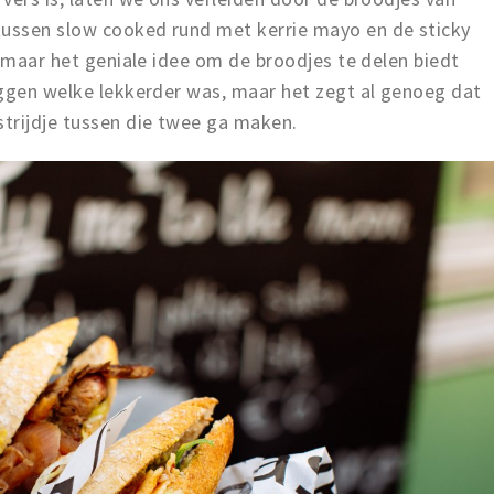
ussen slow cooked rund met kerrie mayo en de sticky
, maar het geniale idee om de broodjes te delen biedt
eggen welke lekkerder was, maar het zegt al genoeg dat
trijdje tussen die twee ga maken.