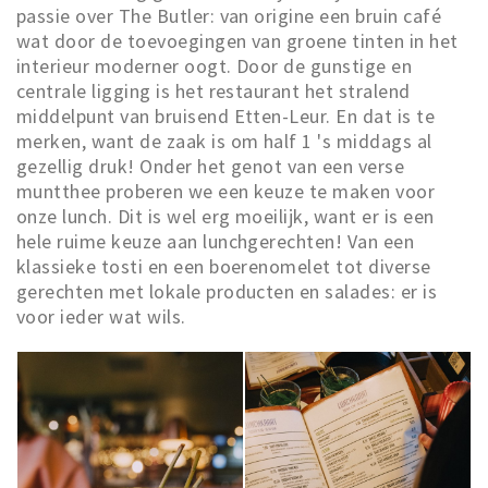
passie over The Butler: van origine een bruin café
Musea, theaters & podia
wat door de toevoegingen van groene tinten in het
Uitjes & activiteiten
interieur moderner oogt. Door de gunstige en
Studentenroutes
centrale ligging is het restaurant het stralend
middelpunt van bruisend Etten-Leur. En dat is te
Natuurgebieden
merken, want de zaak is om half 1 's middags al
Party pics
gezellig druk! Onder het genot van een verse
muntthee proberen we een keuze te maken voor
Eten
onze lunch. Dit is wel erg moeilijk, want er is een
Drinken
hele ruime keuze aan lunchgerechten! Van een
Slapen
klassieke tosti en een boerenomelet tot diverse
gerechten met lokale producten en salades: er is
Recreatief
voor ieder wat wils.
Winkels
Winkelgebieden
Deals
Parkeren