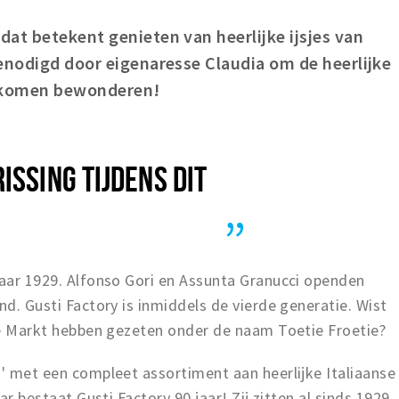
at betekent genieten van heerlijke ijsjes van
enodigd door eigenaresse Claudia om de heerlijke
te komen bewonderen!
ISSING TIJDENS DIT
jaar 1929. Alfonso Gori en Assunta Granucci openden
nd. Gusti Factory is inmiddels de vierde generatie. Wist
ote Markt hebben gezeten onder de naam Toetie Froetie?
k' met een compleet assortiment aan heerlijke Italiaanse
aar bestaat Gusti Factory 90 jaar! Zij zitten al sinds 1929