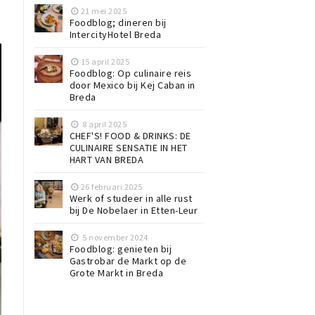
21 mei 2025
Foodblog; dineren bij
IntercityHotel Breda
15 april 2025
Foodblog: Op culinaire reis
door Mexico bij Kej Caban in
Breda
8 april 2025
CHEF'S! FOOD & DRINKS: DE
CULINAIRE SENSATIE IN HET
HART VAN BREDA
26 februari 2025
Werk of studeer in alle rust
bij De Nobelaer in Etten-Leur
5 november 2024
Foodblog: genieten bij
Gastrobar de Markt op de
Grote Markt in Breda