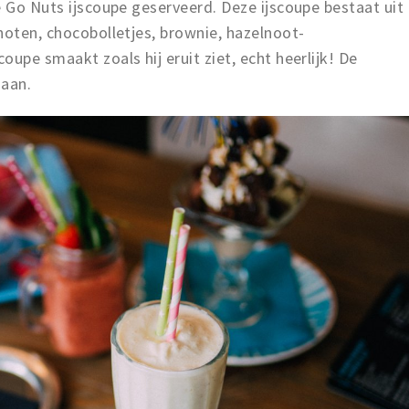
e Go Nuts ijscoupe geserveerd. Deze ijscoupe bestaat uit
noten, chocobolletjes, brownie, hazelnoot-
upe smaakt zoals hij eruit ziet, echt heerlijk! De
 aan.