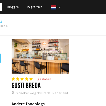
Inloggen
Registreren
ca
nken &
gesloten
GUSTI BREDA
Ginnekenweg 30 Breda, Nederland
Andere foodblogs