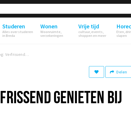
Studeren
Wonen
Vrije tijd
Hore
Alles over studeren
Woonruimte,
cultuur, events,
Eten, dri
in Breda
verzekeringen
shoppen en meer
slapen
Foodblog: Verfrissend genieten bij Gusti Factory
Delen
FRISSEND GENIETEN BIJ