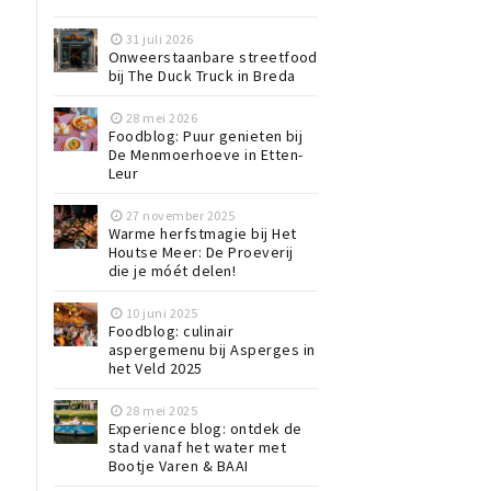
31 juli 2026
Onweerstaanbare streetfood
bij The Duck Truck in Breda
28 mei 2026
Foodblog: Puur genieten bij
De Menmoerhoeve in Etten-
Leur
27 november 2025
Warme herfstmagie bij Het
Houtse Meer: De Proeverij
die je móét delen!
10 juni 2025
Foodblog: culinair
aspergemenu bij Asperges in
het Veld 2025
28 mei 2025
Experience blog: ontdek de
stad vanaf het water met
Bootje Varen & BAAI