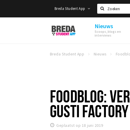
Breda Student App
Zoeken
Nieuws
Breda
Scoops, blogs en
Student
interviews
App
Breda Student App
Nieuws
FOODBLOG: VER
GUSTI FACTORY
Geplaatst op 18 juni 2019