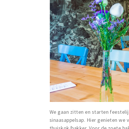
We gaan zitten en starten feesteli
sinaasappelsap. Hier genieten we v
thuiskok/bakker. Voor de zoete bak