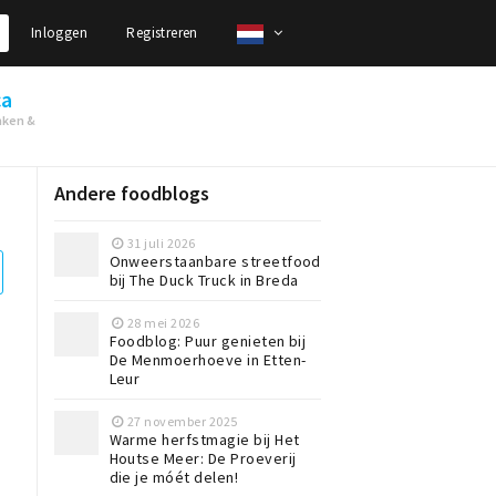
Inloggen
Registreren
ca
nken &
Andere foodblogs
31 juli 2026
Onweerstaanbare streetfood
bij The Duck Truck in Breda
28 mei 2026
Foodblog: Puur genieten bij
De Menmoerhoeve in Etten-
Leur
27 november 2025
Warme herfstmagie bij Het
Houtse Meer: De Proeverij
die je móét delen!