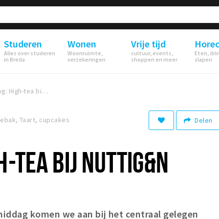
Studeren
Wonen
Vrije tijd
Hore
Alles over studeren
Woonruimte,
cultuur, events,
Eten, dri
in Breda
verzekeringen
shoppen en meer
slapen
Foodblog: High-tea bij Nuttig&n
 gebak, Taart, cupcakes
Delen
H-TEA BIJ NUTTIG&N
iddag komen we aan bij het centraal gelegen