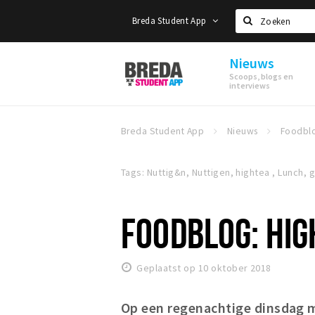
Breda Student App
Zoeken
Nieuws
Breda
Scoops, blogs en
Student
interviews
App
Breda Student App
Nieuws
Tags: Nuttig&n, Nuttigen, hightea , Lunch,
FOODBLOG: HIG
Geplaatst op 10 oktober 2018
Op een regenachtige dinsdag m