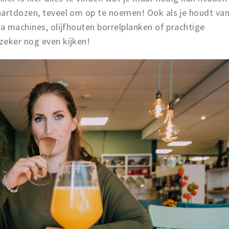
aartdozen, teveel om op te noemen! Ook als je houdt va
ta machines, olijfhouten borrelplanken of prachtige
zeker nog even kijken!