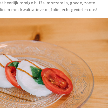
met heerlijk romige buffel mozzarella, goede, zoete
licum met kwalitatieve olijfolie, echt genieten dus!