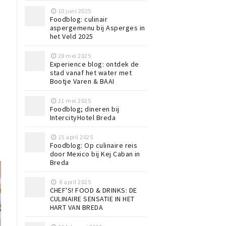
10 juni 2025
Foodblog: culinair
aspergemenu bij Asperges in
het Veld 2025
28 mei 2025
Experience blog: ontdek de
stad vanaf het water met
Bootje Varen & BAAI
21 mei 2025
Foodblog; dineren bij
IntercityHotel Breda
15 april 2025
Foodblog: Op culinaire reis
door Mexico bij Kej Caban in
Breda
8 april 2025
CHEF'S! FOOD & DRINKS: DE
CULINAIRE SENSATIE IN HET
HART VAN BREDA