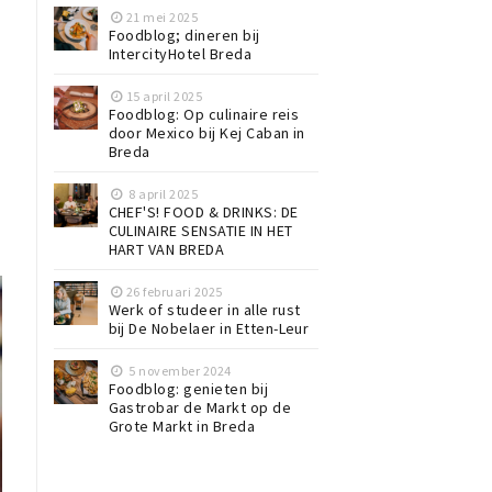
21 mei 2025
Foodblog; dineren bij
IntercityHotel Breda
15 april 2025
Foodblog: Op culinaire reis
door Mexico bij Kej Caban in
Breda
8 april 2025
CHEF'S! FOOD & DRINKS: DE
CULINAIRE SENSATIE IN HET
HART VAN BREDA
26 februari 2025
Werk of studeer in alle rust
bij De Nobelaer in Etten-Leur
5 november 2024
Foodblog: genieten bij
Gastrobar de Markt op de
Grote Markt in Breda