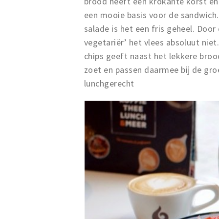
brood heeft een krokante korst 
een mooie basis voor de sandwich
salade is het een fris geheel. Door
vegetariër’ het vlees absoluut nie
chips geeft naast het lekkere brood
zoet en passen daarmee bij de gro
lunchgerecht