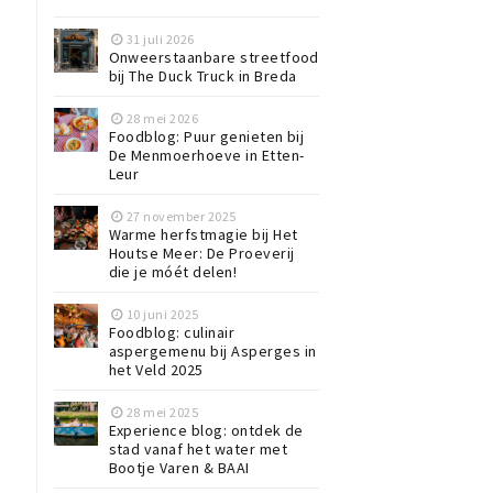
31 juli 2026
Onweerstaanbare streetfood
bij The Duck Truck in Breda
p
28 mei 2026
Foodblog: Puur genieten bij
De Menmoerhoeve in Etten-
Leur
27 november 2025
Warme herfstmagie bij Het
Houtse Meer: De Proeverij
die je móét delen!
10 juni 2025
Foodblog: culinair
aspergemenu bij Asperges in
het Veld 2025
28 mei 2025
Experience blog: ontdek de
stad vanaf het water met
Bootje Varen & BAAI