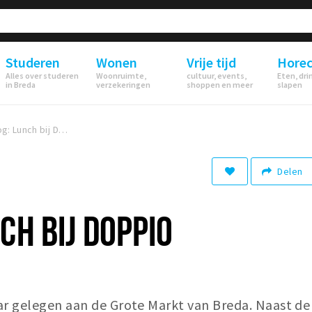
Studeren
Wonen
Vrije tijd
Hore
Alles over studeren
Woonruimte,
cultuur, events,
Eten, dri
in Breda
verzekeringen
shoppen en meer
slapen
Foodblog: Lunch bij Doppio
Delen
CH BIJ DOPPIO
ar gelegen aan de Grote Markt van Breda. Naast de