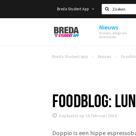
Breda Student App
Zoeken
Nieuws
Breda
Scoops, blogs en
Student
interviews
App
Breda Student App
Nieuws
FOODBLOG: LUN
Geplaatst op 16 februari 2016
Doppio is een hippe espressob