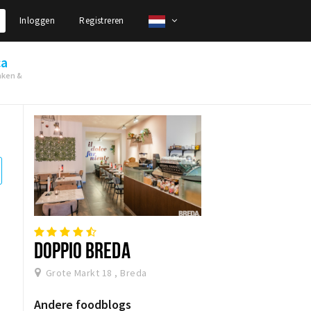
Inloggen
Registreren
ca
nken &
DOPPIO BREDA
Grote Markt 18 , Breda
Andere foodblogs