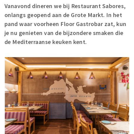
Woonruimte
Vanavond dineren we bij Restaurant Sabores,
Inschrijven gemeente
onlangs geopend aan de Grote Markt. In het
Zorgverzekering
pand waar voorheen Floor Gastrobar zat, kun
Huisarts en eerste hulp
je nu genieten van de bijzondere smaken die
Q&A
de Mediterraanse keuken kent.
KORTING
Breda Student Shop
Draai aan het rad!
VRIJE TIJD
Sport
Nieuws
Agenda
Bezienswaardigheden