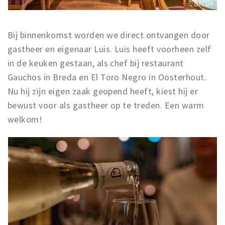
Musea, theaters & podia
Uitjes & activiteiten
Bij binnenkomst worden we direct ontvangen door
Studentenroutes
gastheer en eigenaar Luis. Luis heeft voorheen zelf
Natuurgebieden
in de keuken gestaan, als chef bij restaurant
Party pics
Gauchos in Breda en El Toro Negro in Oosterhout.
Eten
Nu hij zijn eigen zaak geopend heeft, kiest hij er
Drinken
bewust voor als gastheer op te treden. Een warm
welkom!
Slapen
Recreatief
Winkels
Winkelgebieden
Deals
Parkeren