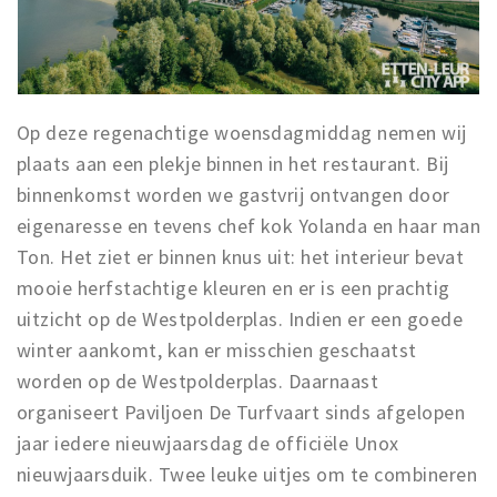
Musea, theaters & podia
Uitjes & activiteiten
Studentenroutes
Natuurgebieden
Op deze regenachtige woensdagmiddag nemen wij
Party pics
plaats aan een plekje binnen in het restaurant. Bij
binnenkomst worden we gastvrij ontvangen door
Eten
eigenaresse en tevens chef kok Yolanda en haar man
Drinken
Ton. Het ziet er binnen knus uit: het interieur bevat
Slapen
mooie herfstachtige kleuren en er is een prachtig
Recreatief
uitzicht op de Westpolderplas. Indien er een goede
Winkels
winter aankomt, kan er misschien geschaatst
Winkelgebieden
worden op de Westpolderplas. Daarnaast
Deals
organiseert Paviljoen De Turfvaart sinds afgelopen
jaar iedere nieuwjaarsdag de officiële Unox
Parkeren
nieuwjaarsduik. Twee leuke uitjes om te combineren