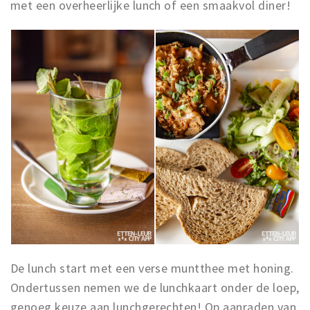
Inloggen
met een overheerlijke lunch of een smaakvol diner!
De lunch start met een verse muntthee met honing.
Ondertussen nemen we de lunchkaart onder de loep,
genoeg keuze aan lunchgerechten! Op aanraden van