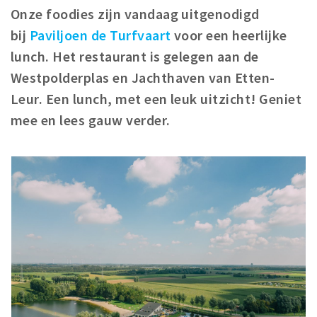
Woonruimte
Onze foodies zijn vandaag uitgenodigd
Inschrijven gemeente
bij
Paviljoen de Turfvaart
voor een heerlijke
Zorgverzekering
lunch. Het restaurant is gelegen aan de
Huisarts en eerste hulp
Westpolderplas en Jachthaven van Etten-
Q&A
Leur. Een lunch, met een leuk uitzicht! Geniet
mee en lees gauw verder.
KORTING
Breda Student Shop
Draai aan het rad!
VRIJE TIJD
Sport
Nieuws
Agenda
Bezienswaardigheden