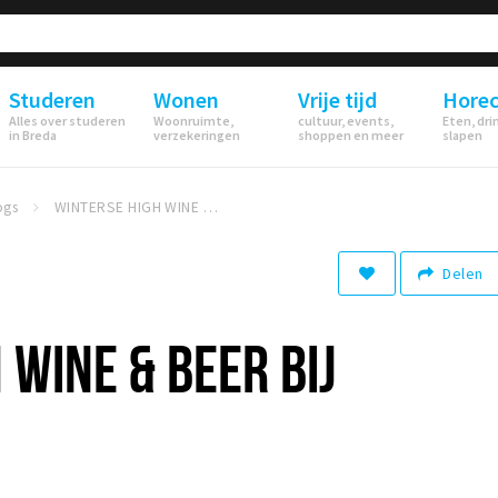
Studeren
Wonen
Vrije tijd
Hore
Alles over studeren
Woonruimte,
cultuur, events,
Eten, dri
in Breda
verzekeringen
shoppen en meer
slapen
ogs
WINTERSE HIGH WINE & BEER BIJ WINTERBAAI
Delen
 WINE & BEER BIJ