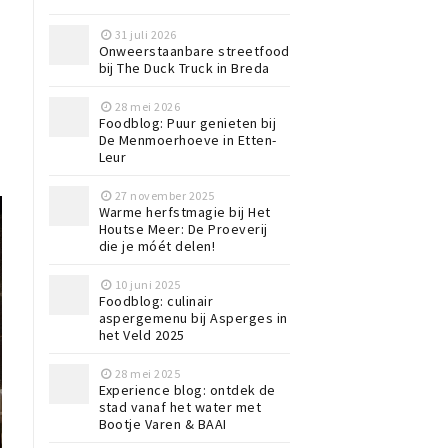
31 juli 2026
Onweerstaanbare streetfood
bij The Duck Truck in Breda
28 mei 2026
Foodblog: Puur genieten bij
De Menmoerhoeve in Etten-
Leur
27 november 2025
Warme herfstmagie bij Het
Houtse Meer: De Proeverij
die je móét delen!
10 juni 2025
Foodblog: culinair
aspergemenu bij Asperges in
het Veld 2025
28 mei 2025
Experience blog: ontdek de
stad vanaf het water met
Bootje Varen & BAAI