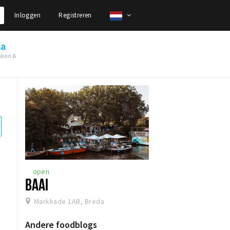
Inloggen
Registreren
ca
nken &
open
BAAI
Markkade 1AB, Breda
Andere foodblogs