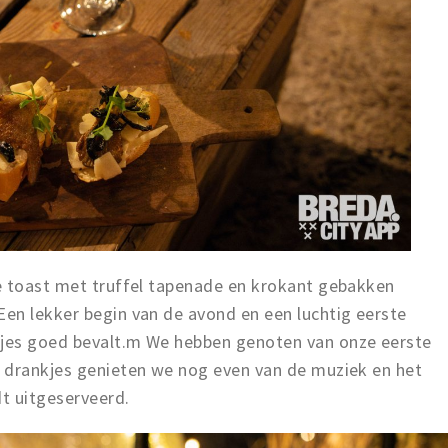
e toast met truffel tapenade en krokant gebakken
en lekker begin van de avond en een luchtig eerste
jes goed bevalt.m We hebben genoten van onze eerste
 drankjes genieten we nog even van de muziek en het
t uitgeserveerd.