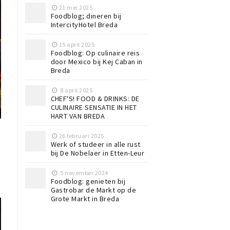
21 mei 2025
Foodblog; dineren bij
IntercityHotel Breda
15 april 2025
Foodblog: Op culinaire reis
door Mexico bij Kej Caban in
Breda
8 april 2025
CHEF'S! FOOD & DRINKS: DE
CULINAIRE SENSATIE IN HET
HART VAN BREDA
26 februari 2025
Werk of studeer in alle rust
bij De Nobelaer in Etten-Leur
5 november 2024
Foodblog: genieten bij
Gastrobar de Markt op de
Grote Markt in Breda