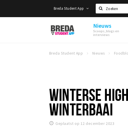
Breda Student App
Zoeken
Nieuws
Breda
Scoops, blogs en
Student
interviews
App
Breda Student App
Nieuws
Foodbl
WINTERSE HIGH
WINTERBAAI
Geplaatst op 12 december 2023