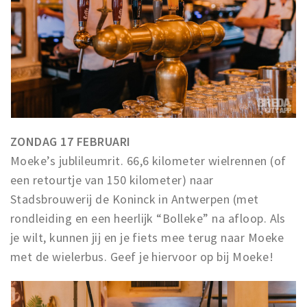
Musea, theaters & podia
Uitjes & activiteiten
Studentenroutes
Natuurgebieden
Party pics
Eten
ZONDAG 17 FEBRUARI
Drinken
Moeke’s jublileumrit. 66,6 kilometer wielrennen (of
Slapen
een retourtje van 150 kilometer) naar
Recreatief
Stadsbrouwerij de Koninck in Antwerpen (met
Winkels
rondleiding en een heerlijk “Bolleke” na afloop. Als
Winkelgebieden
je wilt, kunnen jij en je fiets mee terug naar Moeke
Deals
met de wielerbus. Geef je hiervoor op bij Moeke!
Parkeren