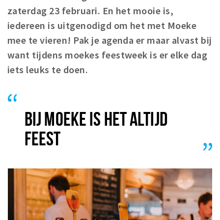
Woonruimte
zaterdag 23 februari. En het mooie is,
Inschrijven gemeente
iedereen is uitgenodigd om het met Moeke
Zorgverzekering
mee te vieren! Pak je agenda er maar alvast bij
Huisarts en eerste hulp
want tijdens moekes feestweek is er elke dag
Q&A
iets leuks te doen.
KORTING
Breda Student Shop
BIJ MOEKE IS HET ALTIJD
Draai aan het rad!
FEEST
VRIJE TIJD
Sport
Nieuws
Agenda
Bezienswaardigheden