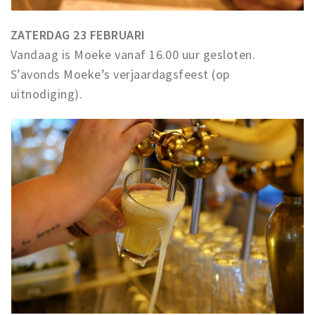
ZATERDAG 23 FEBRUARI
Vandaag is Moeke vanaf 16.00 uur gesloten.
S’avonds Moeke’s verjaardagsfeest (op
uitnodiging).