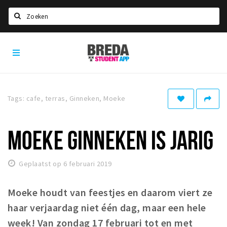
Zoeken
Breda
HOME
Student
Select language
App
STUDEREN
Tags: cafe, terras, Ginneken, Moeke
Voel je thuis in Breda | GoodMood
Welkom in Breda
MOEKE GINNEKEN IS JARIG
Studentenverenigingen
Studentenraad
Geplaatst op 6 februari 2019
Studentenroutes
New in town? Check FAQ!
Moeke houdt van feestjes en daarom viert ze
haar verjaardag niet één dag, maar een hele
WONEN
week! Van zondag 17 februari tot en met