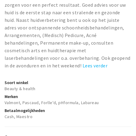
Musea, theaters & podia
zorgen voor een perfect resultaat. Goed advies voor uw
huid is de eerste stap naar een stralende en gezonde
Uitjes & activiteiten
huid. Naast huidverbetering bent u ook op het juiste
Studentenroutes
adres voor ontspannende schoonheidsbehandelingen,
Natuurgebieden
Arrangementen, (Medisch) Pedicure, Acné
behandelingen, Permanente make-up, consulten
Party pics
cosmetisch arts en huidtherapie met
Eten
laserbehandelingen voor o.a. overbeharing. Ook geopend
Drinken
in de avonduren en in het weekend!
Lees verder
Slapen
Recreatief
Soort winkel
Beauty & health
Winkels
Merken
Winkelgebieden
Valmont, Pascaud, Forlle'd, pHformula, Labareau
Betaalmogelijkheden
Deals
Cash, Maestro
Parkeren