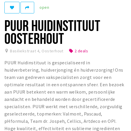
Woonruimte
open
Inschrijven gemeente
PUUR HUIDINSTITUUT
Zorgverzekering
Huisarts en eerste hulp
OOSTERHOUT
Q&A
Basiliekstraat 4
,
Oosterhout
2 deals
local_offer
KORTING
PUUR Huidinstituut is gespecialiseerd in
Breda Student Shop
huidverbetering, huidverjonging én huidverzorging! Ons
Draai aan het rad!
team van gedreven vakspecialisten zorgt voor een
optimale resultaat in een ontspannen sfeer. Een bezoek
VRIJE TIJD
aan PUUR betekent een warm welkom, persoonlijke
Sport
aandacht en behandeld worden door gecertificeerde
specialisten. PUUR werkt met verschillende, zorgvuldig
Nieuws
geselecteerde, topmerken: Valmont, Pascaud,
Agenda
pHformula, Team dr. Jospeh, Cellics, Artdeco en OPI.
Bezienswaardigheden
Hoge kwaliteit, effectiviteit en sublieme ingrediënten