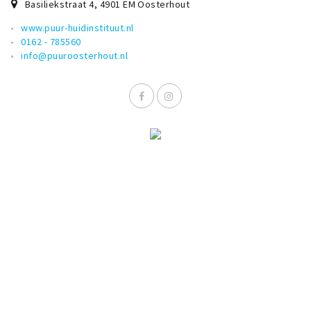
Inloggen
Basiliekstraat 4
,
4901 EM
Oosterhout
www.puur-huidinstituut.nl
0162 - 785560
info@puuroosterhout.nl