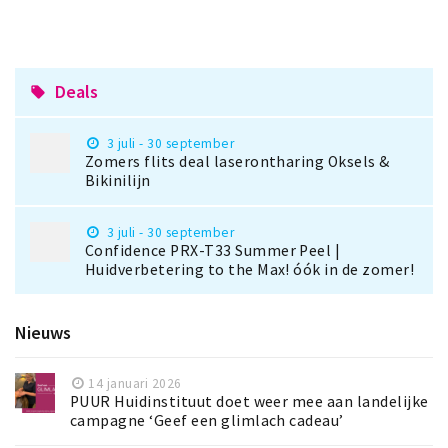
Deals
local_offer
3 juli - 30 september
Zomers flits deal laserontharing Oksels &
Bikinilijn
3 juli - 30 september
Confidence PRX-T33 Summer Peel |
Huidverbetering to the Max! óók in de zomer!
Nieuws
14 januari 2026
PUUR Huidinstituut doet weer mee aan landelijke
campagne ‘Geef een glimlach cadeau’