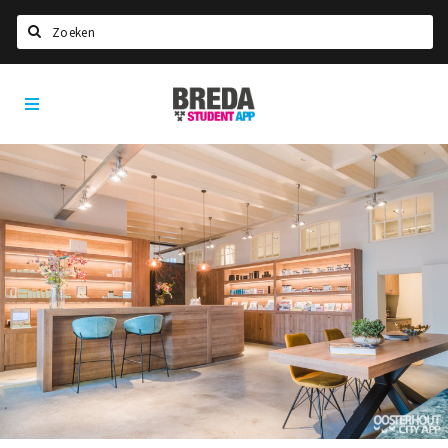
Zoeken
Breda
HOME
Student
Select language
App
STUDEREN
Voel je thuis in Breda | GoodMood
Welkom in Breda
Studentenverenigingen
Studentenraad
Studentenroutes
New in town? Check FAQ!
WONEN