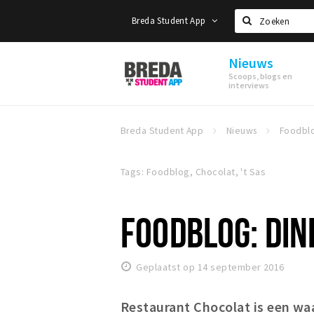
Breda Student App
Zoeken
Nieuws
Breda
Scoops, blogs en
Student
interviews
App
Breda Student App
Nieuws
Tags: Foodblog, Chocolat, 't Sas
FOODBLOG: DIN
Geplaatst op 14 september 2016
Restaurant Chocolat is een waa