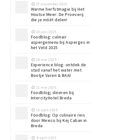
27 november 2025
Warme herfstmagie bij Het
Houtse Meer: De Proeverij
die je móét delen!
10 juni 2025
Foodblog: culinair
aspergemenu bij Asperges in
het Veld 2025
28 mei 2025
Experience blog: ontdek de
stad vanaf het water met
Bootje Varen & BAAI
21 mei 2025
Foodblog; dineren bij
IntercityHotel Breda
15 april 2025
Foodblog: Op culinaire reis
door Mexico bij Kej Caban in
Breda
8 april 2025