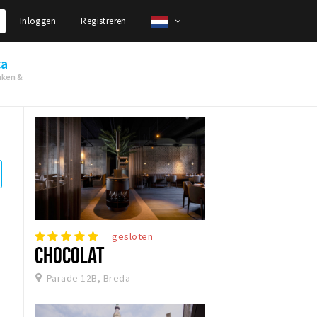
Inloggen
Registreren
ca
nken &
gesloten
CHOCOLAT
Parade 12B, Breda