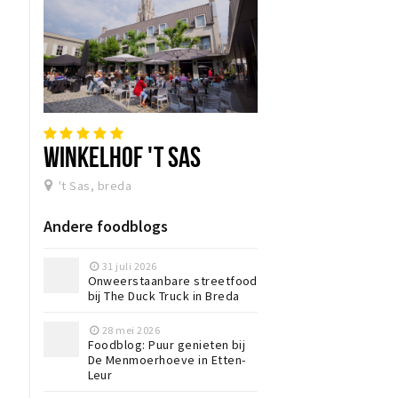
WINKELHOF 'T SAS
't Sas, breda
Andere foodblogs
31 juli 2026
Onweerstaanbare streetfood
bij The Duck Truck in Breda
28 mei 2026
Foodblog: Puur genieten bij
De Menmoerhoeve in Etten-
Leur