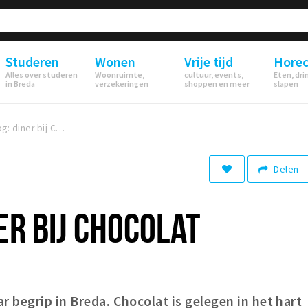
Studeren
Wonen
Vrije tijd
Hore
Alles over studeren
Woonruimte,
cultuur, events,
Eten, dri
in Breda
verzekeringen
shoppen en meer
slapen
Foodblog: diner bij Chocolat
Delen
ER BIJ CHOCOLAT
r begrip in Breda. Chocolat is gelegen in het hart