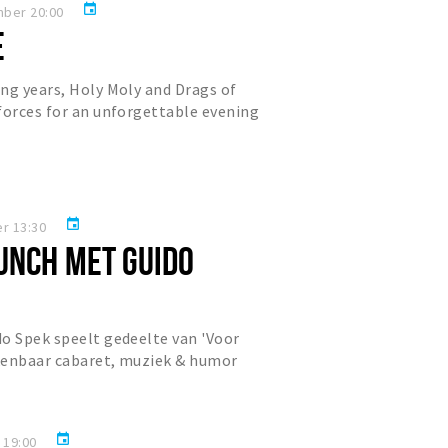
event
mber 20:00
E
ng years, Holy Moly and Drags of
forces for an unforgettable evening
very Saturday for Ch...
event
r 13:30
UNCH MET GUIDO
o Spek speelt gedeelte van 'Voor
kenbaar cabaret, muziek & humor
 brunch. Reserveer nu!
event
 19:00