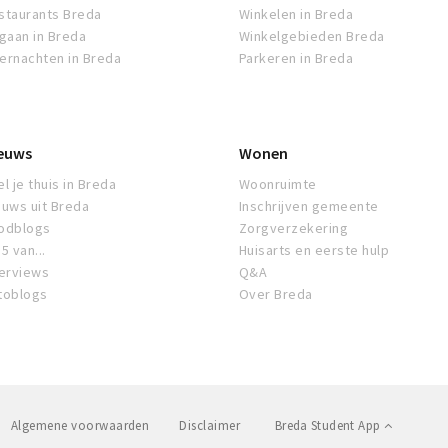
staurants Breda
Winkelen in Breda
tgaan in Breda
Winkelgebieden Breda
ernachten in Breda
Parkeren in Breda
euws
Wonen
l je thuis in Breda
Woonruimte
euws uit Breda
Inschrijven gemeente
odblogs
Zorgverzekering
5 van...
Huisarts en eerste hulp
terviews
Q&A
toblogs
Over Breda
Algemene voorwaarden
Disclaimer
Breda Student App