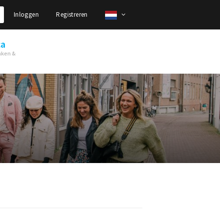
Inloggen
Registreren
ca
nken &