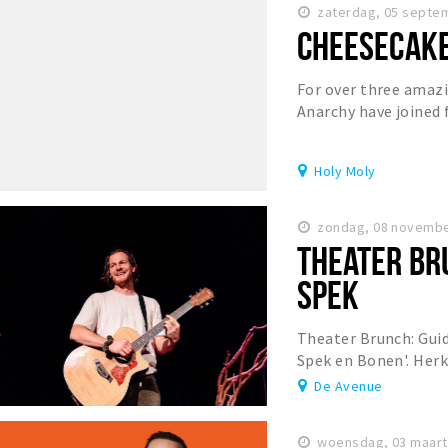
zaterdag, 05 septe
CHEESECAK
For over three amazi
Anarchy have joined 
each month! Join us e
Holy Moly
zondag, 08 novembe
THEATER BR
SPEK
Theater Brunch: Guid
Spek en Bonen'. Her
tijdens een heerlijke
De Avenue
woensdag, 03 maart