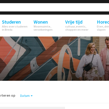
Studeren
Wonen
Vrije tijd
Hore
Alles over studeren
Woonruimte,
cultuur, events,
Eten, dri
in Breda
verzekeringen
shoppen en meer
slapen
rteren op
Datum