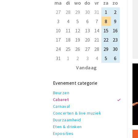
ma
di
wo
do
vr
za
zo
27
28
29
30
31
1
2
3
4
5
6
7
8
9
10
11
12
13
14
15
16
17
18
19
20
21
22
23
24
25
26
27
28
29
30
31
1
2
3
4
5
6
Vandaag
Evenement categorie
Beurzen
Cabaret
Carnaval
Concerten & live muziek
Duurzaamheid
Eten & drinken
Exposities