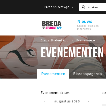
Breda Student App
Zoeken
Nieuws
Breda
Scoops, blogs en
Student
interviews
App
Breda Student App
Evenementen
EVENEMENTEN
Evenementen
Bioscoopagenda
Evenement datum
So
«
augustus 2026
»