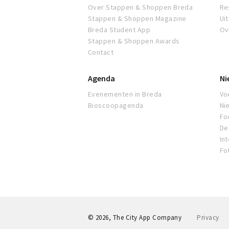
Over Stappen & Shoppen Breda
Re
Stappen & Shoppen Magazine
Ui
Breda Student App
Ov
Stappen & Shoppen Awards
Contact
Agenda
Ni
Evenementen in Breda
Voe
Bioscoopagenda
Ni
Fo
De 
In
Fo
© 2026, The City App Company
Privacy