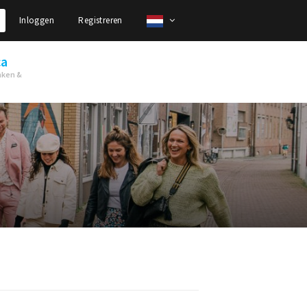
Inloggen
Registreren
ca
nken &