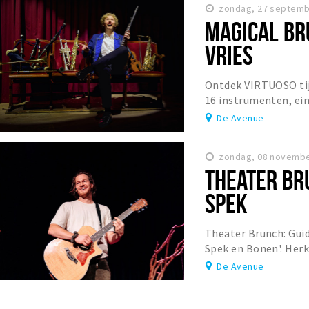
zondag, 27 septemb
MAGICAL BR
VRIES
Ontdek VIRTUOSO tij
16 instrumenten, ein
brunch. Boek snel je 
De Avenue
zondag, 08 novembe
THEATER BR
SPEK
Theater Brunch: Guid
Spek en Bonen'. Her
tijdens een heerlijke
De Avenue