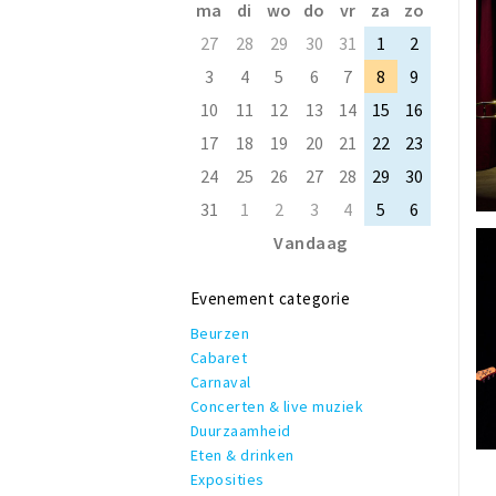
ma
di
wo
do
vr
za
zo
27
28
29
30
31
1
2
3
4
5
6
7
8
9
10
11
12
13
14
15
16
17
18
19
20
21
22
23
24
25
26
27
28
29
30
31
1
2
3
4
5
6
Vandaag
Evenement categorie
Beurzen
Cabaret
Carnaval
Concerten & live muziek
Duurzaamheid
Eten & drinken
Exposities