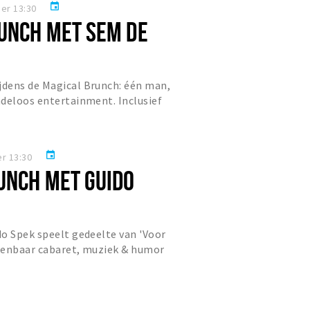
event
er 13:30
UNCH MET SEM DE
dens de Magical Brunch: één man,
deloos entertainment. Inclusief
plek!
event
r 13:30
UNCH MET GUIDO
o Spek speelt gedeelte van 'Voor
kenbaar cabaret, muziek & humor
 brunch. Reserveer nu!