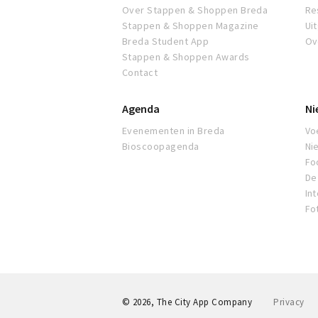
Over Stappen & Shoppen Breda
Re
Stappen & Shoppen Magazine
Ui
Breda Student App
Ov
Stappen & Shoppen Awards
Contact
Agenda
Ni
Evenementen in Breda
Voe
Bioscoopagenda
Ni
Fo
De 
In
Fo
© 2026, The City App Company
Privacy