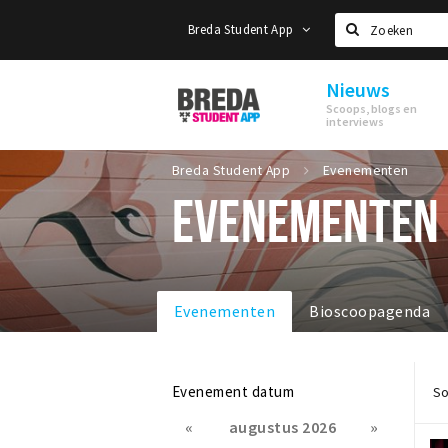
Breda Student App
Zoeken
Nieuws
Breda
Scoops, blogs en
Student
interviews
App
Breda Student App
Evenementen
EVENEMENTEN
Evenementen
Bioscoopagenda
Evenement datum
So
«
augustus 2026
»