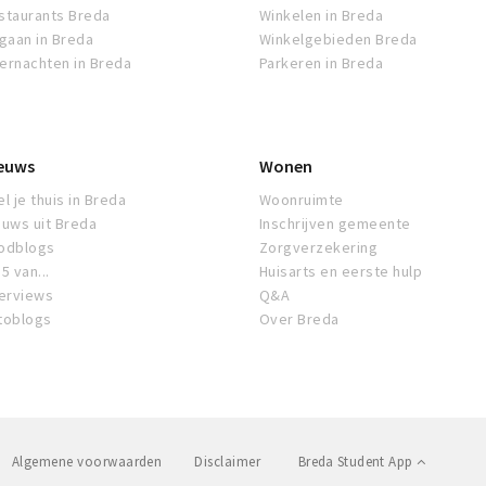
staurants Breda
Winkelen in Breda
tgaan in Breda
Winkelgebieden Breda
ernachten in Breda
Parkeren in Breda
euws
Wonen
l je thuis in Breda
Woonruimte
euws uit Breda
Inschrijven gemeente
odblogs
Zorgverzekering
5 van...
Huisarts en eerste hulp
terviews
Q&A
toblogs
Over Breda
Algemene voorwaarden
Disclaimer
Breda Student App