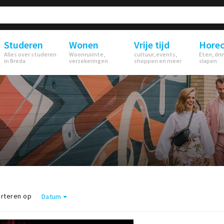
Studeren
Wonen
Vrije tijd
Hore
Alles over studeren
Woonruimte,
cultuur, events,
Eten, dri
in Breda
verzekeringen
shoppen en meer
slapen
rteren op
Datum