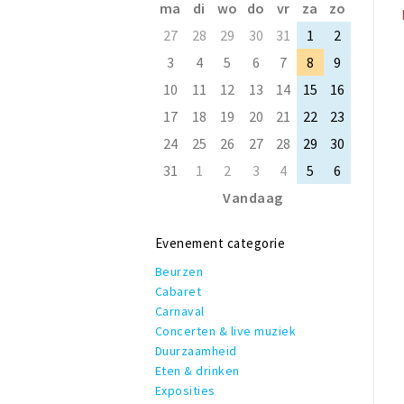
ma
di
wo
do
vr
za
zo
27
28
29
30
31
1
2
3
4
5
6
7
8
9
10
11
12
13
14
15
16
17
18
19
20
21
22
23
24
25
26
27
28
29
30
31
1
2
3
4
5
6
Vandaag
Evenement categorie
Beurzen
Cabaret
Carnaval
Concerten & live muziek
Duurzaamheid
Eten & drinken
Exposities