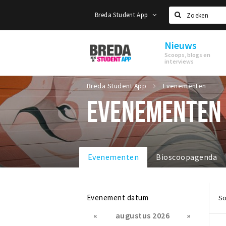
Breda Student App
Zoeken
Nieuws
Breda
Scoops, blogs en
Student
interviews
App
Breda Student App
Evenementen
EVENEMENTEN
Evenementen
Bioscoopagenda
Evenement datum
So
«
augustus 2026
»