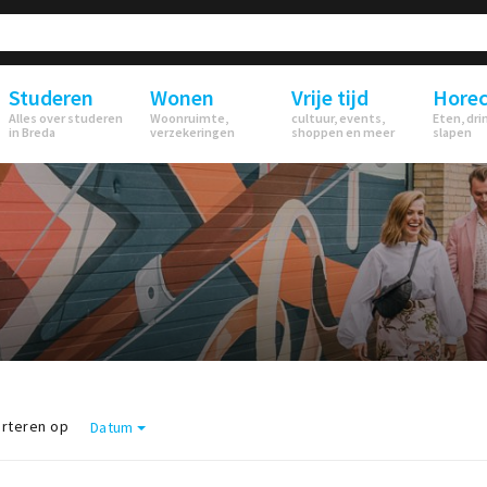
Studeren
Wonen
Vrije tijd
Hore
Alles over studeren
Woonruimte,
cultuur, events,
Eten, dri
in Breda
verzekeringen
shoppen en meer
slapen
rteren op
Datum