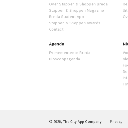
Over Stappen & Shoppen Breda
Re
Stappen & Shoppen Magazine
Ui
Breda Student App
Ov
Stappen & Shoppen Awards
Contact
Agenda
Ni
Evenementen in Breda
Voe
Bioscoopagenda
Ni
Fo
De 
In
Fo
© 2026, The City App Company
Privacy