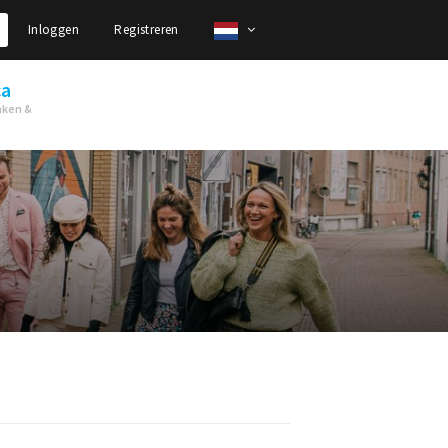
Inloggen
Registreren
ca
nken &