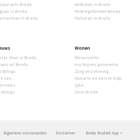
staurants Breda
Winkelen in Breda
tgaan in Breda
Winkelgebieden Breda
ernachten in Breda
Parkeren in Breda
euws
Wonen
l je thuis in Breda
Woonruimte
euws uit Breda
Inschrijven gemeente
odblogs
Zorgverzekering
5 van...
Huisarts en eerste hulp
terviews
Q&A
toblogs
Over Breda
Algemene voorwaarden
Disclaimer
Breda Student App