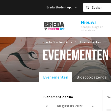
Breda Student App
Zoeken
Nieuws
Breda
Scoops, blogs en
Student
interviews
App
Breda Student App
Evenementen
EVENEMENTEN
Evenementen
Bioscoopagenda
Evenement datum
So
«
augustus 2026
»