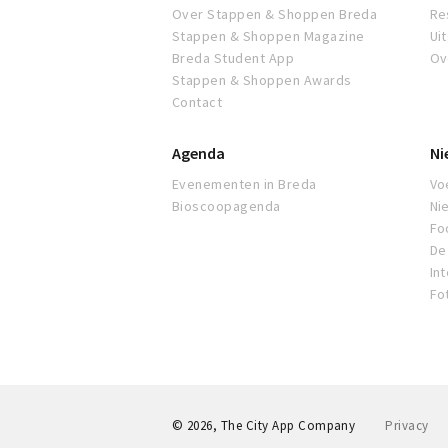
Over Stappen & Shoppen Breda
Re
Stappen & Shoppen Magazine
Ui
Breda Student App
Ov
Stappen & Shoppen Awards
Contact
Agenda
Ni
Evenementen in Breda
Voe
Bioscoopagenda
Ni
Fo
De 
In
Fo
© 2026, The City App Company
Privacy