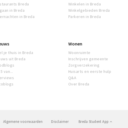
staurants Breda
Winkelen in Breda
tgaan in Breda
Winkelgebieden Breda
ernachten in Breda
Parkeren in Breda
euws
Wonen
l je thuis in Breda
Woonruimte
euws uit Breda
Inschrijven gemeente
odblogs
Zorgverzekering
5 van...
Huisarts en eerste hulp
terviews
Q&A
toblogs
Over Breda
Algemene voorwaarden
Disclaimer
Breda Student App