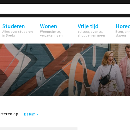
Studeren
Wonen
Vrije tijd
Hore
Alles over studeren
Woonruimte,
cultuur, events,
Eten, dri
in Breda
verzekeringen
shoppen en meer
slapen
rteren op
Datum