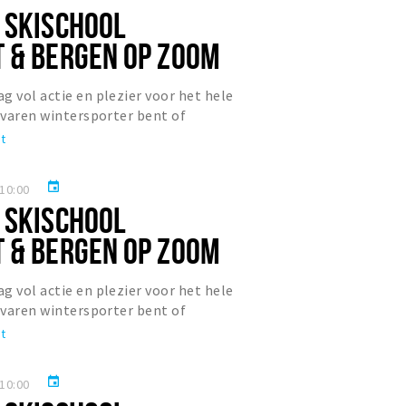
 SKISCHOOL
 & BERGEN OP ZOOM
g vol actie en plezier voor het hele
ervaren wintersporter bent of
bent naar deze actieve...
t
event
10:00
 SKISCHOOL
 & BERGEN OP ZOOM
g vol actie en plezier voor het hele
ervaren wintersporter bent of
bent naar deze actieve...
t
event
10:00