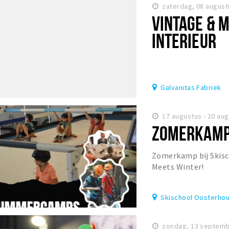
zaterdag, 08 august
VINTAGE & 
INTERIEUR
Galvanitas Fabriek
17 augustus - 20 au
ZOMERKAM
Zomerkamp bij Skis
Meets Winter!
Skischool Oosterhou
zondag, 13 septemb