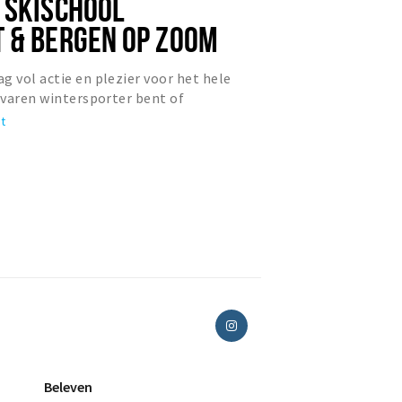
 SKISCHOOL
 & BERGEN OP ZOOM
g vol actie en plezier voor het hele
ervaren wintersporter bent of
bent naar deze actieve...
t
Beleven