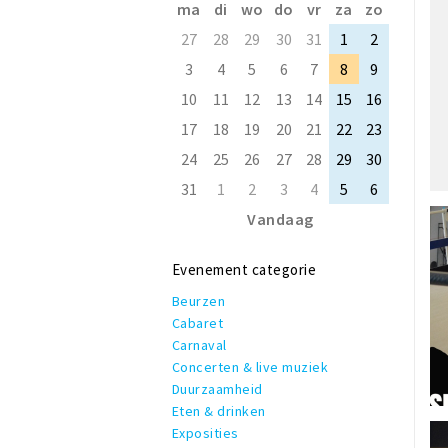
ma
di
wo
do
vr
za
zo
27
28
29
30
31
1
2
3
4
5
6
7
8
9
10
11
12
13
14
15
16
17
18
19
20
21
22
23
24
25
26
27
28
29
30
31
1
2
3
4
5
6
Vandaag
Evenement categorie
Beurzen
Cabaret
Carnaval
Concerten & live muziek
Duurzaamheid
Eten & drinken
Exposities