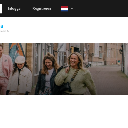
Inloggen
Registreren
ca
nken &