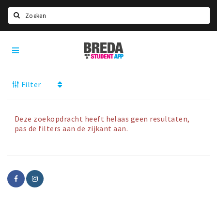
Zoeken
Breda
HOME
Student
Select language
App
Filter
STUDEREN
Voel je thuis in Breda | GoodMood
Welkom in Breda
Deze zoekopdracht heeft helaas geen resultaten,
pas de filters aan de zijkant aan.
Studentenverenigingen
Studentenraad
Studentenroutes
New in town? Check FAQ!
WONEN