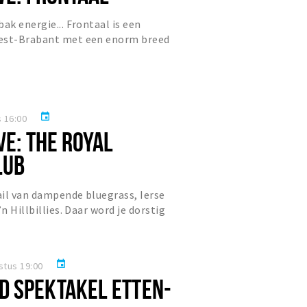
ak energie... Frontaal is een
West-Brabant met een enorm breed
zinnige nummers. Van Muse to...
event
 16:00
VE: THE ROYAL
LUB
il van dampende bluegrass, Ierse
’n Hillbillies. Daar word je dorstig
lly Club barbecuet...
event
stus 19:00
 SPEKTAKEL ETTEN-