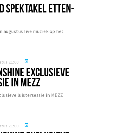
 SPEKTAKEL ETTEN-
n augustus live muziek op het
event
stus 21:00
UNSHINE EXCLUSIEVE
IE IN MEZZ
clusieve luistersessie in MEZZ
event
stus 21:00