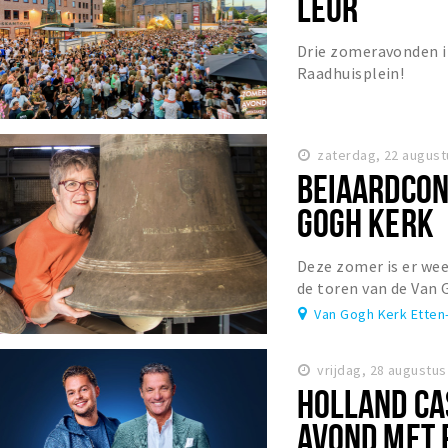
LEUR
Drie zomeravonden i
Raadhuisplein!
zaterdag, 22 august
BEIAARDCON
GOGH KERK
Deze zomer is er wee
de toren van de Van 
Van Gogh Kerk Etten
vrijdag, 28 augustus
HOLLAND CA
AVOND MET 