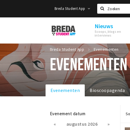
Breda Student App
Zoeken
Nieuws
Breda
Scoops, blogs en
Student
interviews
App
Breda Student App
Evenementen
EVENEMENTEN
Evenementen
Bioscoopagenda
Evenement datum
So
«
augustus 2026
»