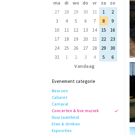
ma
di
wo
do
vr
za
zo
27
28
29
30
31
1
2
3
4
5
6
7
8
9
10
11
12
13
14
15
16
17
18
19
20
21
22
23
24
25
26
27
28
29
30
31
1
2
3
4
5
6
Vandaag
Evenement categorie
Beurzen
Cabaret
Carnaval
Concerten & live muziek
Duurzaamheid
Eten & drinken
Exposities