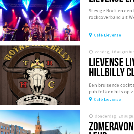
Stevige Rock en een b
rockcoverband uit 
repertoire aan waan
Café Lievense
zondag, 16 augustus
LIEVENSE LI
HILLBILLY C
Een bruisende cockta
pub folk en hits op z
van! The Royal Hillbi
Café Lievense
donderdag, 20 augu
ZOMERAVOND