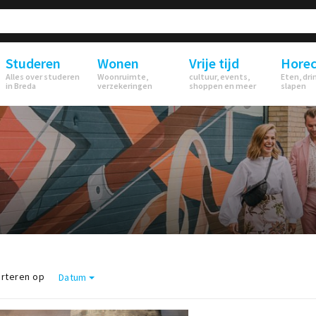
Studeren
Wonen
Vrije tijd
Hore
Alles over studeren
Woonruimte,
cultuur, events,
Eten, dri
in Breda
verzekeringen
shoppen en meer
slapen
rteren op
Datum