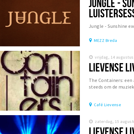
JUNGLE - S
LUISTERSESS
Jungle - Sunshine ex
MEZZ Breda
vrijdag, 14 augustus
LIEVENSE LI
The Containers: een
steeds om de muziek
publiek gaat en niet
Café Lievense
zaterdag, 15 august
LIEVENSE LI