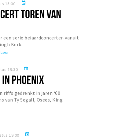
event
us 15:00
CERT TOREN VAN
r een serie beiaardconcerten vanuit
Gogh Kerk.
-Leur
event
tus 19:30
 IN PHOENIX
riffs gedrenkt in jaren ‘60
ns van Ty Segall, Osees, King
 Wizard en The Brian Jonestown M...
event
stus 19:00