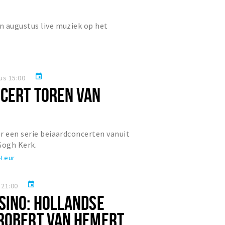
n augustus live muziek op het
event
us 15:00
CERT TOREN VAN
r een serie beiaardconcerten vanuit
Gogh Kerk.
-Leur
event
 21:00
SINO: HOLLANDSE
ROBERT VAN HEMERT