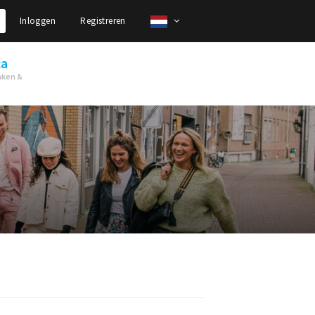
Inloggen
Registreren
ca
nken &