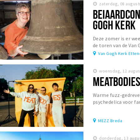
zaterdag, 08 august
BEIAARDCON
GOGH KERK
Deze zomer is er wee
de toren van de Van 
Van Gogh Kerk Etten
woensdag, 12 augus
MEATBODIES
Warme fuzz-gedreven 
psychedelica voor fa
Gizzard & The Lizard
MEZZ Breda
donderdag, 13 augu