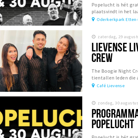
Popelucht is hét grat
plaatsvindt in het l
Oderkerkpark.
Oderkerkpark Etten-
zaterdag, 29 august
LIEVENSE LI
CREW
The Boogie Night Cre
tientallen leden die 
muziekscene mee gaa
Café Lievense
zondag, 30 augustus
PROGRAMMA
POPELUCHT
Popelucht is hét grat