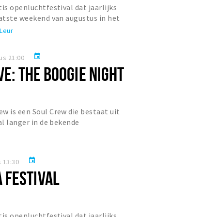
is openluchtfestival dat jaarlijks
aatste weekend van augustus in het
Leur
event
us 21:00
VE: THE BOOGIE NIGHT
w is een Soul Crew die bestaat uit
al langer in de bekende
n. Met verschillende samenstell...
event
 13:30
 FESTIVAL
is openluchtfestival dat jaarlijks