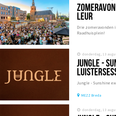
ZOMERAVOND
LEUR
Drie zomeravonden i
Raadhuisplein!
donderdag, 13 augu
JUNGLE - S
LUISTERSESS
Jungle - Sunshine ex
MEZZ Breda
donderdag, 13 augu