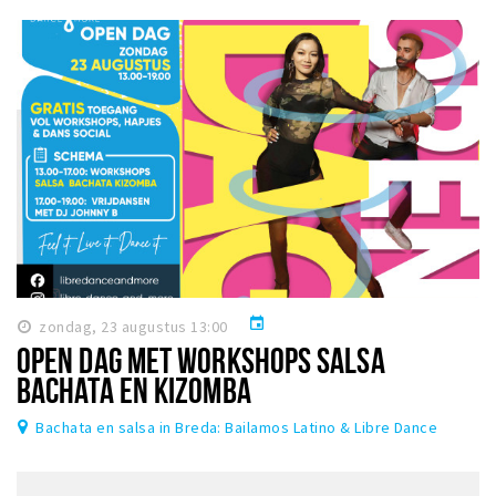
Inloggen
event
zondag, 23 augustus 13:00
OPEN DAG MET WORKSHOPS SALSA
BACHATA EN KIZOMBA
Bachata en salsa in Breda: Bailamos Latino & Libre Dance