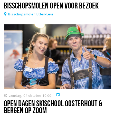
BISSCHOPSMOLEN OPEN VOOR BEZOEK
Bisschopsmolen Etten-Leur
event
zondag, 04 oktober 10:00
OPEN DAGEN SKISCHOOL OOSTERHOUT &
BERGEN OP ZOOM