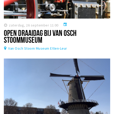
event
zaterdag, 26 september 11:00
OPEN DRAAIDAG BIJ VAN OSCH
STOOMMUSEUM
Van Osch Stoom Museum Etten-Leur