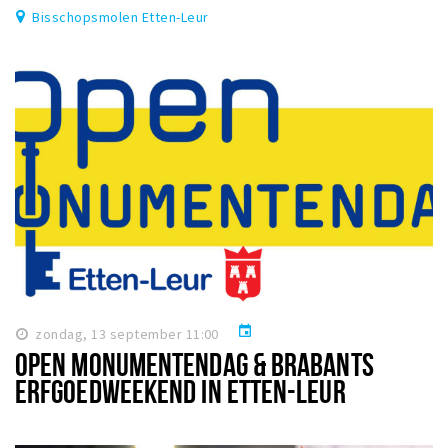
Bisschopsmolen Etten-Leur
event
zondag, 13 september 11:00
OPEN MONUMENTENDAG & BRABANTS
ERFGOEDWEEKEND IN ETTEN-LEUR