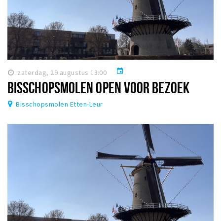
event
zaterdag, 29 augustus 13:00
BISSCHOPSMOLEN OPEN VOOR BEZOEK
Bisschopsmolen Etten-Leur