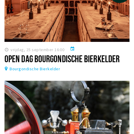
event
vrijdag, 25 september 16:00
OPEN DAG BOURGONDISCHE BIERKELDER
Bourgondische Bierkelder