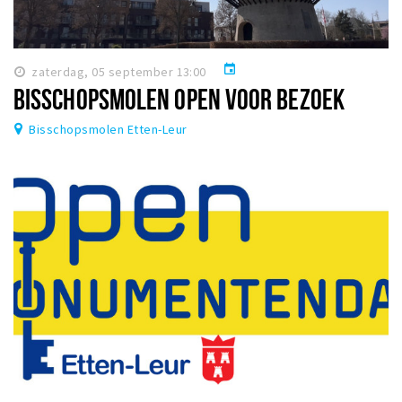
event
zaterdag, 05 september 13:00
BISSCHOPSMOLEN OPEN VOOR BEZOEK
Bisschopsmolen Etten-Leur