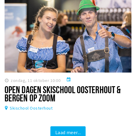
event
zondag, 11 oktober 10:00
OPEN DAGEN SKISCHOOL OOSTERHOUT &
BERGEN OP ZOOM
Skischool Oosterhout
Laad meer...