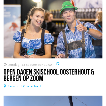
event
zondag, 13 september 12:00
OPEN DAGEN SKISCHOOL OOSTERHOUT &
BERGEN OP ZOOM
Skischool Oosterhout