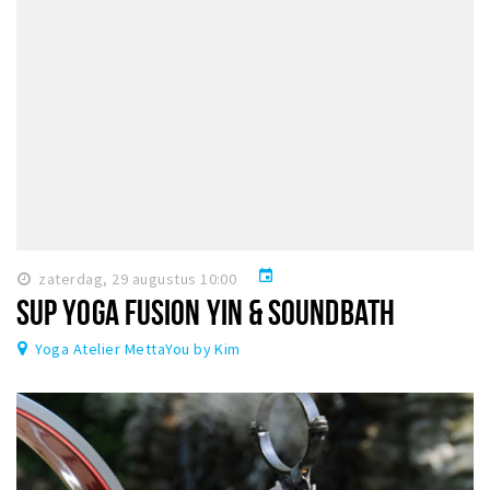
event
zaterdag, 29 augustus 10:00
SUP YOGA FUSION YIN & SOUNDBATH
Yoga Atelier MettaYou by Kim