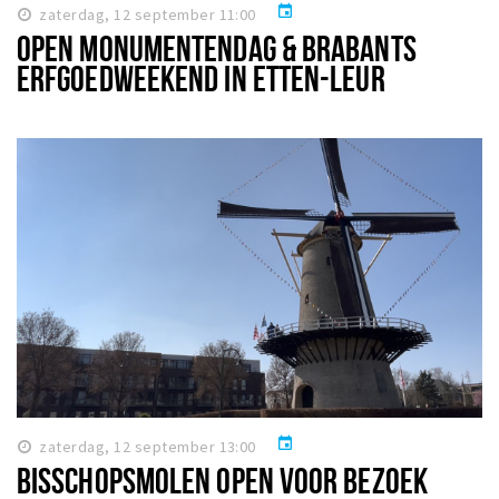
event
zaterdag, 12 september 11:00
OPEN MONUMENTENDAG & BRABANTS
ERFGOEDWEEKEND IN ETTEN-LEUR
event
zaterdag, 12 september 13:00
BISSCHOPSMOLEN OPEN VOOR BEZOEK