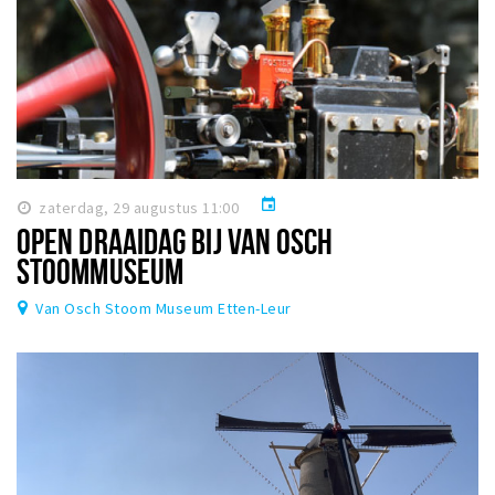
event
zaterdag, 29 augustus 11:00
OPEN DRAAIDAG BIJ VAN OSCH
STOOMMUSEUM
Van Osch Stoom Museum Etten-Leur