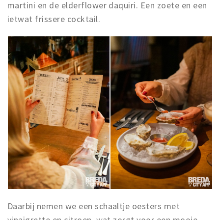
Inloggen
martini en de elderflower daquiri. Een zoete en een
ietwat frissere cocktail.
Daarbij nemen we een schaaltje oesters met
vinaigrette en citroen, wat zorgt voor een mooie