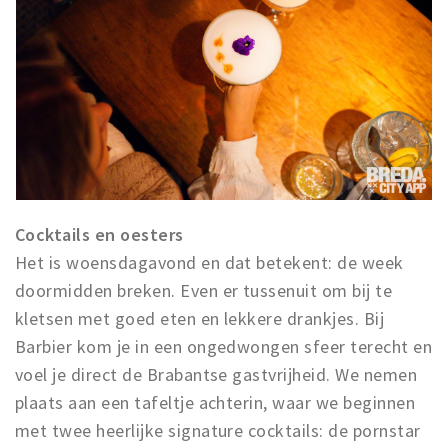
Musea, theaters & podia
Uitjes & activiteiten
Studentenroutes
Natuurgebieden
Party pics
Eten
Drinken
Cocktails en oesters
Slapen
Het is woensdagavond en dat betekent: de week
Recreatief
doormidden breken. Even er tussenuit om bij te
Winkels
kletsen met goed eten en lekkere drankjes. Bij
Winkelgebieden
Barbier kom je in een ongedwongen sfeer terecht en
Deals
voel je direct de Brabantse gastvrijheid. We nemen
Parkeren
plaats aan een tafeltje achterin, waar we beginnen
met twee heerlijke signature cocktails: de pornstar