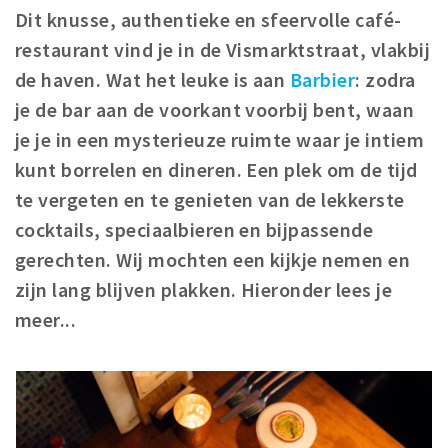
Woonruimte
Dit knusse, authentieke en sfeervolle café-
Inschrijven gemeente
restaurant vind je in de Vismarktstraat, vlakbij
Zorgverzekering
de haven. Wat het leuke is aan
Barbier
: zodra
Huisarts en eerste hulp
je de bar aan de voorkant voorbij bent, waan
Q&A
je je in een mysterieuze ruimte waar je intiem
kunt borrelen en dineren. Een plek om de tijd
KORTING
te vergeten en te genieten van de lekkerste
Breda Student Shop
cocktails, speciaalbieren en bijpassende
Draai aan het rad!
gerechten. Wij mochten een kijkje nemen en
zijn lang blijven plakken. Hieronder lees je
VRIJE TIJD
meer...
Sport
Nieuws
Agenda
Bezienswaardigheden