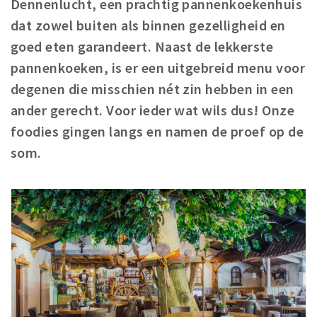
Dennenlucht, een prachtig pannenkoekenhuis
Woonruimte
dat zowel buiten als binnen gezelligheid en
Inschrijven gemeente
goed eten garandeert. Naast de lekkerste
Zorgverzekering
pannenkoeken, is er een uitgebreid menu voor
Huisarts en eerste hulp
degenen die misschien nét zin hebben in een
Q&A
ander gerecht. Voor ieder wat wils dus! Onze
foodies gingen langs en namen de proef op de
KORTING
som.
Breda Student Shop
Draai aan het rad!
VRIJE TIJD
Sport
Nieuws
Agenda
Bezienswaardigheden