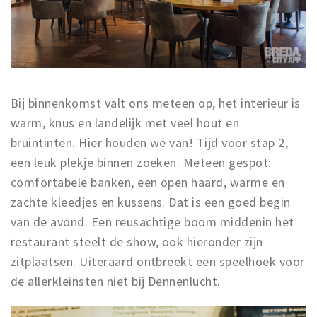
Musea, theaters & podia
Uitjes & activiteiten
Studentenroutes
Natuurgebieden
Party pics
Bij binnenkomst valt ons meteen op, het interieur is
warm, knus en landelijk met veel hout en
Eten
bruintinten. Hier houden we van! Tijd voor stap 2,
Drinken
een leuk plekje binnen zoeken. Meteen gespot:
Slapen
comfortabele banken, een open haard, warme en
Recreatief
zachte kleedjes en kussens. Dat is een goed begin
Winkels
van de avond. Een reusachtige boom middenin het
Winkelgebieden
restaurant steelt de show, ook hieronder zijn
Deals
zitplaatsen. Uiteraard ontbreekt een speelhoek voor
de allerkleinsten niet bij Dennenlucht.
Parkeren