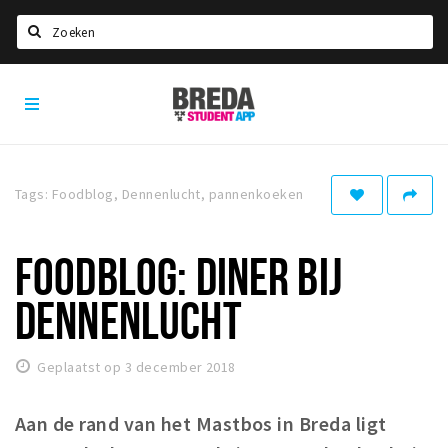
Zoeken
Breda
HOME
Student
Select language
App
STUDEREN
Tags: Foodblog, Dennenlucht, pannenkoeken
Voel je thuis in Breda | GoodMood
Welkom in Breda
FOODBLOG: DINER BIJ
Studentenverenigingen
DENNENLUCHT
Studentenraad
Studentenroutes
Geplaatst op 3 december 2018
New in town? Check FAQ!
Aan de rand van het Mastbos in Breda ligt
WONEN